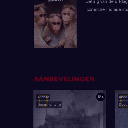
Getuig van de uitdag
iconische Indiase so
AANBEVELINGEN
12+
Andere
Ande
Documentaire
Docu