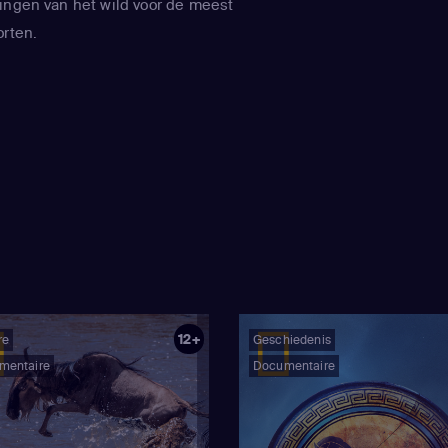
ingen van het wild voor de meest
orten.
12+
re
Geschiedenis
mentaire
Documentaire