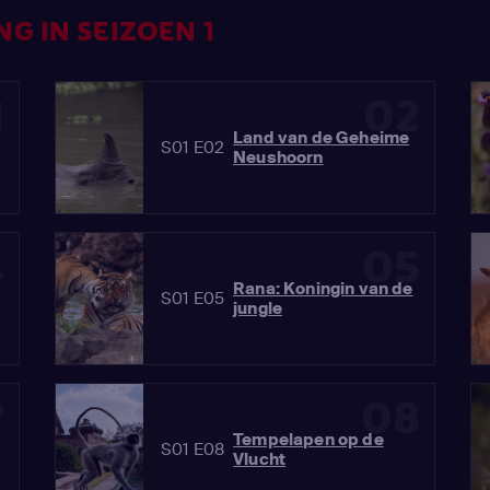
G IN SEIZOEN 1
1
02
Land van de Geheime
S01 E02
Neushoorn
4
05
Rana: Koningin van de
S01 E05
jungle
7
08
Tempelapen op de
S01 E08
Vlucht