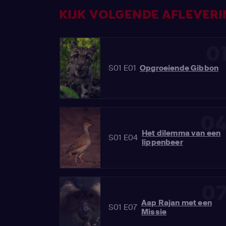
KIJK VOLGENDE AFLEVERIN
0
S01 E01
Opgroeiende Gibbon
0
Het dilemma van een
S01 E04
lippenbeer
0
Aap Rajan met een
S01 E07
Missie