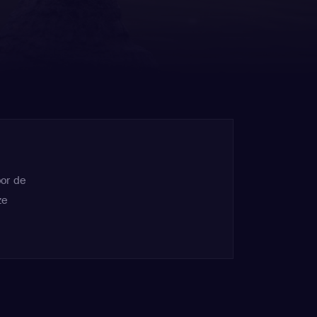
oor de
ze