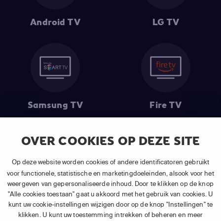
Android TV
LG TV
Samsung TV
Fire TV
OVER COOKIES OP DEZE SITE
(1) De eerste 30 dagen gratis
: Geldig op alle nieuwe abonnementen
Op deze website worden cookies of andere identificatoren gebruikt
van APP TV Light, Basic of Plus.
voor functionele, statistische en marketingdoeleinden, alsook voor het
(2) Prijs abonnement
: Incl. BTW.
weergeven van gepersonaliseerde inhoud. Door te klikken op de knop
(3) Restart & Replay
is beschikbaar voor
volgende zenders
afhankelijk
"Alle cookies toestaan" gaat u akkoord met het gebruik van cookies. U
van je gekozen pakket.
kunt uw cookie-instellingen wijzigen door op de knop "Instellingen" te
klikken. U kunt uw toestemming intrekken of beheren en meer