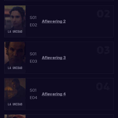
02
S01
Aflevering 2
E02
03
S01
Aflevering 3
E03
04
S01
Aflevering 4
E04