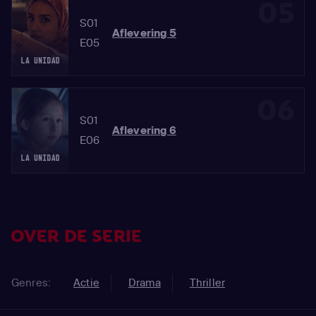
05
S01
Aflevering 5
E05
06
S01
Aflevering 6
E06
OVER DE SERIE
Genres:
Actie
Drama
Thriller