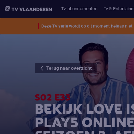
Tv-abonnementen
Tv & Entertain
Deze TV serie wordt op dit moment helaas niet
Terug naar overzicht
S02 E33
BEKIJK LOVE 
PLAY5 ONLIN