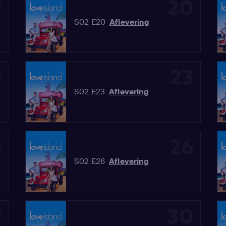
9
20
S02 E20
Aflevering
2
23
S02 E23
Aflevering
5
26
S02 E26
Aflevering
9
30