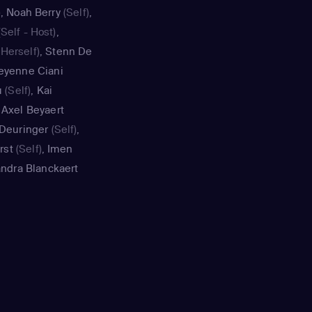
)
,
Noah Berry
(Self)
,
Self - Host)
,
Herself)
,
Stenn De
eyenne Ciani
u
(Self)
,
Kai
,
Axel Beyaert
 Deuringer
(Self)
,
rst
(Self)
,
Imen
ndra Blanckaert
ra
(Self)
,
Gianni
sh Flesch
(Self)
,
lf)
,
Alycia Bezgo
s
(Self)
,
Jarno van