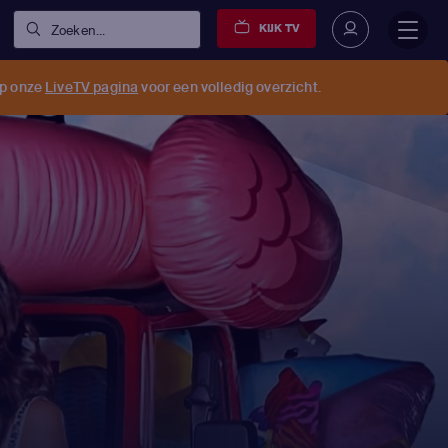
KIJK TV
Zoeken...
op onze
LiveTV pagina
voor een volledig overzicht.