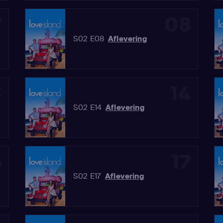
7
08
S02 E08
Aflevering
3
14
S02 E14
Aflevering
6
17
S02 E17
Aflevering