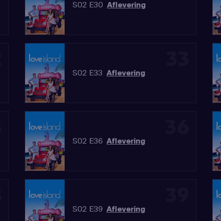
S02 E30
Aflevering
2
33
S02 E33
Aflevering
5
36
S02 E36
Aflevering
8
39
S02 E39
Aflevering