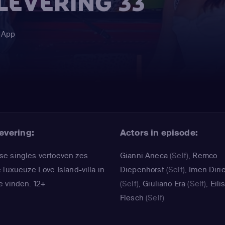
FLEVERING 33
 App
evering:
Actors in episode:
e singles vertoeven zes
Gianni Aneca
(Self)
,
Remco
 luxueuze Love Island-villa in
Diepenhorst
(Self)
,
Imen Diri
e vinden. 12+
(Self)
,
Giuliano Era
(Self)
,
Eili
Flesch
(Self)