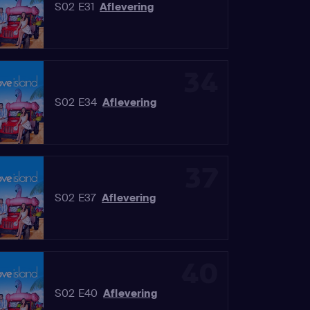
S02 E31
Aflevering
34
S02 E34
Aflevering
37
S02 E37
Aflevering
40
S02 E40
Aflevering