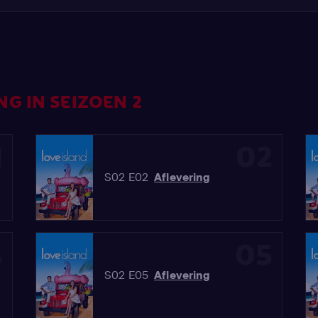
G IN SEIZOEN 2
1
02
S02 E02
Aflevering
4
05
S02 E05
Aflevering