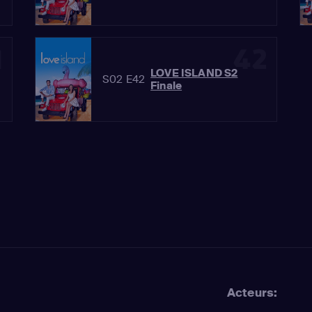
1
42
LOVE ISLAND S2
S02 E42
Finale
Acteurs: