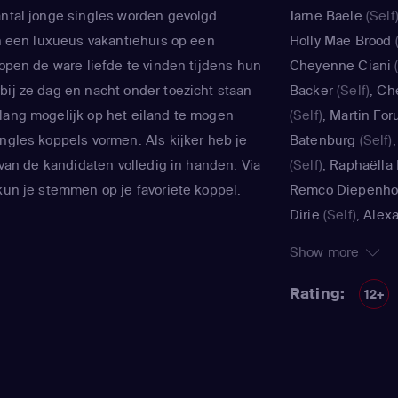
antal jonge singles worden gevolgd
Jarne Baele
(Self
 in een luxueus vakantiehuis op een
Holly Mae Brood
(
hopen de ware liefde te vinden tijdens hun
Cheyenne Ciani
(
bij ze dag en nacht onder toezicht staan
Backer
(Self)
,
Ch
lang mogelijk op het eiland te mogen
(Self)
,
Martin For
ingles koppels vormen. Als kijker heb je
Batenburg
(Self)
t van de kandidaten volledig in handen. Via
(Self)
,
Raphaëlla
 kun je stemmen op je favoriete koppel.
Remco Diepenho
Dirie
(Self)
,
Alexa
(Self)
,
Giuliano E
Show more
Aneca
(Self)
,
Eili
Jaimy Franken
(Se
Rating:
12+
(Self)
,
Marit Beet
den Bos
(Self)