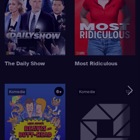
The Daily Show
Most Ridiculous
6+
12+
Komedie
Komedie