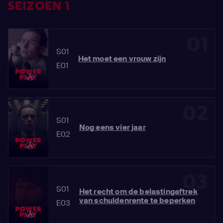
SEIZOEN 1
01
S01
Het moet een vrouw zijn
E01
02
S01
Nog eens vier jaar
E02
03
S01
Het recht om de belastingaftrek
van schuldenrente te beperken
E03