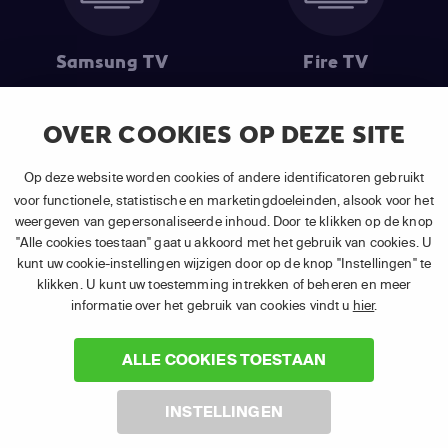
Samsung TV
Fire TV
OVER COOKIES OP DEZE SITE
(1) De eerste 30 dagen gratis
: Geldig op alle nieuwe abonnementen
Op deze website worden cookies of andere identificatoren gebruikt
van APP TV Light, Basic of Plus.
voor functionele, statistische en marketingdoeleinden, alsook voor het
(2) Prijs abonnement
: Incl. BTW.
weergeven van gepersonaliseerde inhoud. Door te klikken op de knop
(3) Restart & Replay
is beschikbaar voor
volgende zenders
afhankelijk
"Alle cookies toestaan" gaat u akkoord met het gebruik van cookies. U
van je gekozen pakket.
kunt uw cookie-instellingen wijzigen door op de knop "Instellingen" te
klikken. U kunt uw toestemming intrekken of beheren en meer
informatie over het gebruik van cookies vindt u
hier
.
ALLE COOKIES TOESTAAN
©
2026 Canal+ Luxembourg S. à r.l. - Alle rechten voorbehouden. TV
INSTELLINGEN
VLAANDEREN® is een merk gebruikt onder licentie door Canal+
Luxembourg S. à r.l. Maatschappelijke zetel: Rue Albert Borschette 4,