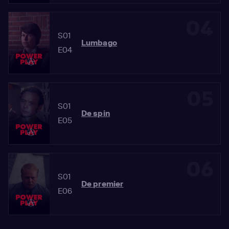
04
S01
Lumbago
E04
05
S01
De spin
E05
06
S01
De premier
E06