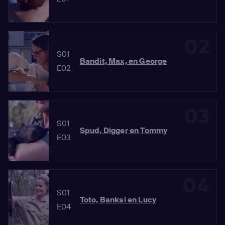
02
S01
Bandit, Max, en George
E02
03
S01
Spud, Digger en Tommy
E03
04
S01
Toto, Banksi en Lucy
E04