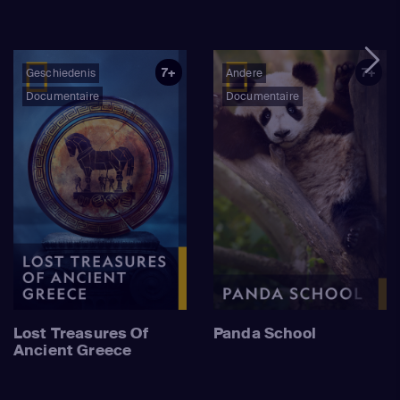
7+
7+
Geschiedenis
Andere
Documentaire
Documentaire
Lost Treasures Of
Panda School
Ancient Greece