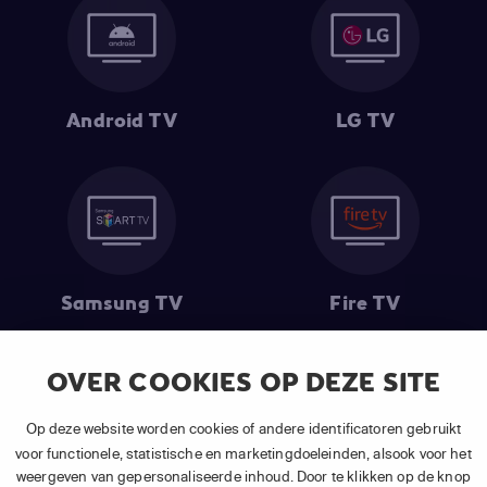
Android TV
LG TV
Samsung TV
Fire TV
OVER COOKIES OP DEZE SITE
(1) De eerste 30 dagen gratis
: Geldig op alle nieuwe abonnementen
Op deze website worden cookies of andere identificatoren gebruikt
van APP TV Light, Basic of Plus.
voor functionele, statistische en marketingdoeleinden, alsook voor het
(2) Prijs abonnement
: Incl. BTW.
weergeven van gepersonaliseerde inhoud. Door te klikken op de knop