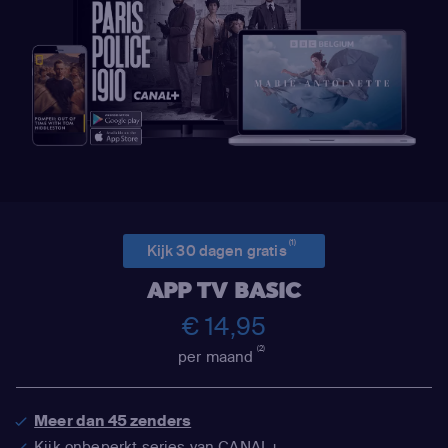
(1)
Kijk 30 dagen gratis
APP TV BASIC
€ 14,95
(2)
per maand
Meer dan 45 zenders
Kijk onbeperkt series van CANAL+,