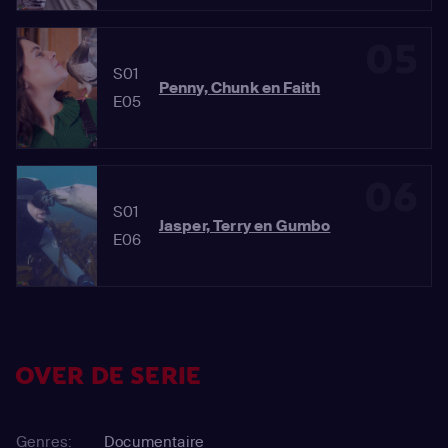
05
S01
Penny, Chunk en Faith
E05
06
S01
Jasper, Terry en Gumbo
E06
OVER DE SERIE
Genres:
Documentaire