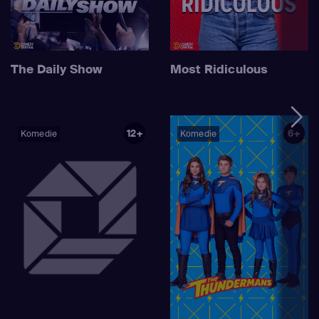
The Daily Show
Most Ridiculous
12+
6+
Komedie
Komedie