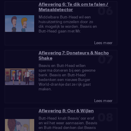
Aflevering 6: Te dik om te falen /
06
Metaaldetector
Middelbare Butt-Head wil een
huisuitzetting omzeilen door zo
dik mogelijk te worden. Beavis en
Butt-Head gaan met Mr.
Lees meer
Aflevering 7: Donateurs & Nacho
07
Shake
Beavis en Butt-Head willen
sperma doneren bij een gewone
bank. Beavis en Butt-Head
bedenken een nieuwe Burger
World-drankje dat ze rijk gaat
maken.
Lees meer
Aflevering 8: Oor & Wijlen
08
Butt-Head knalt Beavis' oor eraf
en wil het weer aannaaien. Beavis
en Butt-Head denken dat Beavis