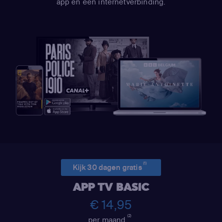
app en een internetverbinding.
(1)
Kijk 30 dagen gratis
APP TV BASIC
€ 14,95
(2)
per maand