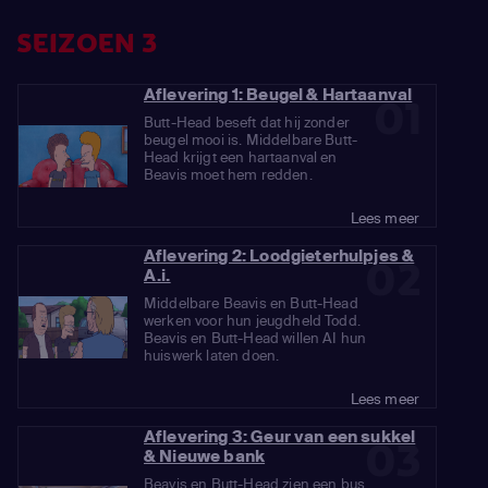
SEIZOEN 3
Aflevering 1: Beugel & Hartaanval
01
Butt-Head beseft dat hij zonder
beugel mooi is. Middelbare Butt-
Head krijgt een hartaanval en
Beavis moet hem redden.
Lees meer
Aflevering 2: Loodgieterhulpjes &
02
A.i.
Middelbare Beavis en Butt-Head
werken voor hun jeugdheld Todd.
Beavis en Butt-Head willen AI hun
huiswerk laten doen.
Lees meer
Aflevering 3: Geur van een sukkel
03
& Nieuwe bank
Beavis en Butt-Head zien een bus