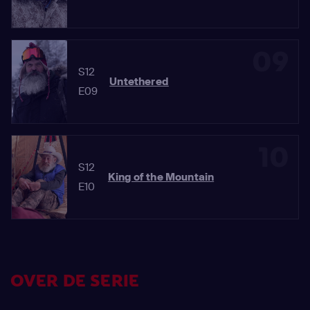
09
S12
Untethered
E09
10
S12
King of the Mountain
E10
OVER DE SERIE