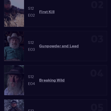
02
S12
First Kill
E02
03
S12
Gunpowder and Lead
E03
04
S12
Breaking Wild
E04
05
S12