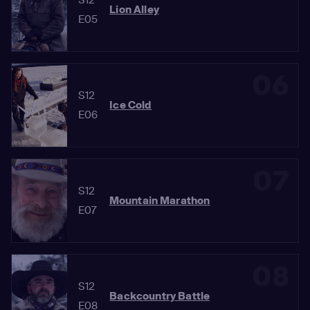
Lion Alley
E05
06
S12
Ice Cold
E06
07
S12
Mountain Marathon
E07
08
S12
Backcountry Battle
E08