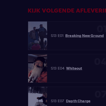
KIJK VOLGENDE AFLEVERIN
0
S13 E01
Breaking New Ground
0
S13 E04
Whiteout
0
S13 E07
Depth Charge