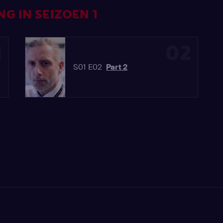
G IN SEIZOEN 1
1
02
S01 E02
Part 2