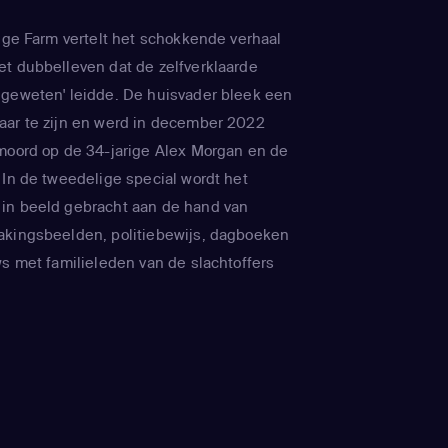
idge Farm vertelt het schokkende verhaal
t dubbelleven dat de zelfverklaarde
 geweten' leidde. De huisvader bleek een
aar te zijn en werd in december 2022
moord op de 34-jarige Alex Morgan en de
 In de tweedelige special wordt het
in beeld gebracht aan de hand van
akingsbeelden, politiebewijs, dagboeken
ws met familieleden van de slachtoffers
r afgebeeld met een foto van haar nicht
t hoe Brown valse sporen achterliet voor
nhopige poging te voorkomen dat ze de
die bij Little Bridge Farm verborgen was
e serie geeft de tijdlijn weer en laat
ateriaal werd verzameld voor deze twee