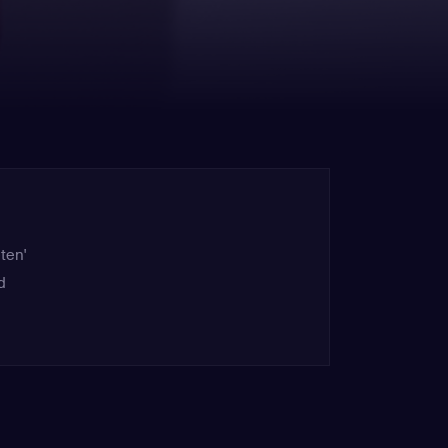
ten'
d