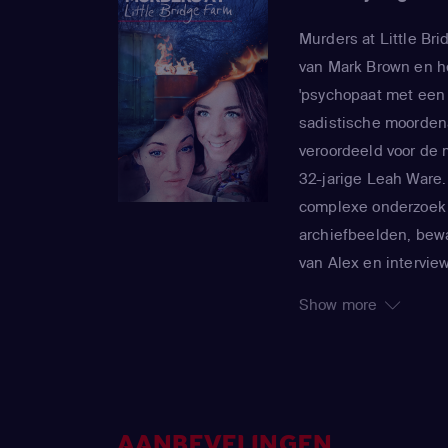
Murders at Little Br
van Mark Brown en he
'psychopaat met een
sadistische moorden
veroordeeld voor de 
32-jarige Leah Ware.
complexe onderzoek 
archiefbeelden, bew
van Alex en intervie
(onder wie Alice, hie
Show more
Leah). Duidelijk word
de politie in een wa
gruwelijke waarheid 
zouden achterhalen. D
zien hoe het bewijsm
AANBEVELINGEN