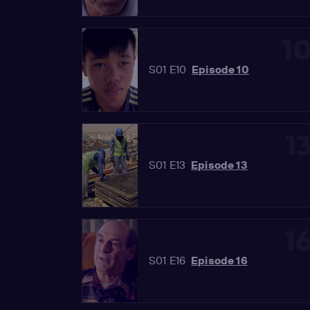
1
S01 E10
Episode 10
1
S01 E13
Episode 13
1
S01 E16
Episode 16