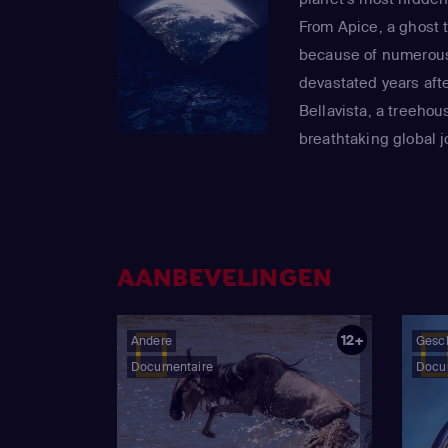
From Apice, a ghost 
because of numerous
devastated years afte
Bellavista, a treehous
breathtaking global j
AANBEVELINGEN
12+
Andere
Gesc
Documentaire
Docu