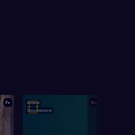
7+
12+
Andere
Documentaire