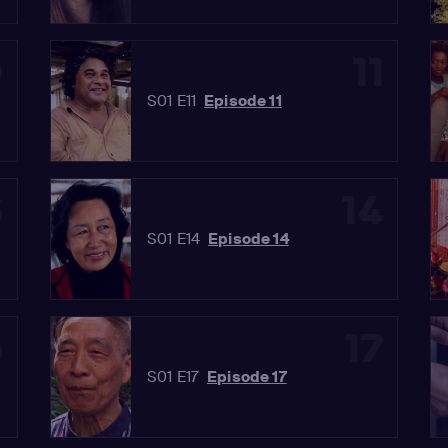
0
11
S01 E11
Episode 11
3
14
S01 E14
Episode 14
6
17
S01 E17
Episode 17