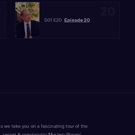
9
20
S01 E20
Episode 20
as we take you on a fascinating tour of the
 secret & spectacular 'Mystery Places'.