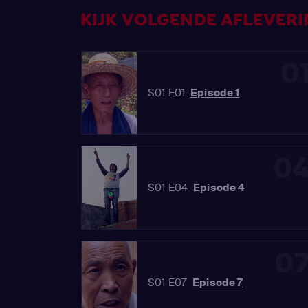
KIJK VOLGENDE AFLEVERIN
0
S01 E01
Episode 1
0
S01 E04
Episode 4
0
S01 E07
Episode 7