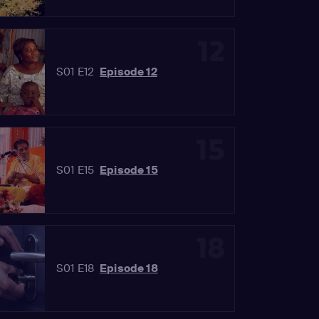
12
S01 E12
Episode 12
15
S01 E15
Episode 15
18
S01 E18
Episode 18