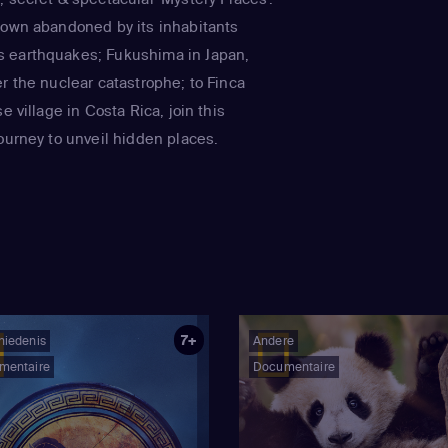
town abandoned by its inhabitants
 earthquakes; Fukushima in Japan,
r the nuclear catastrophe; to Finca
e village in Costa Rica, join this
ourney to unveil hidden places.
7+
hiedenis
Andere
mentaire
Documentaire