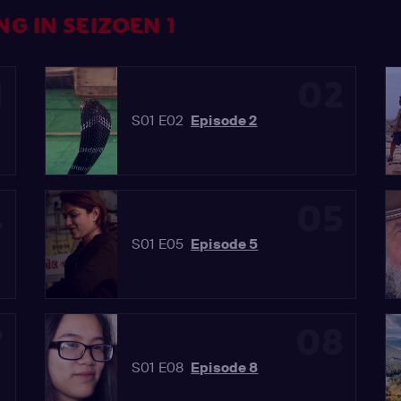
G IN SEIZOEN 1
1
02
S01 E02
Episode 2
4
05
S01 E05
Episode 5
7
08
S01 E08
Episode 8