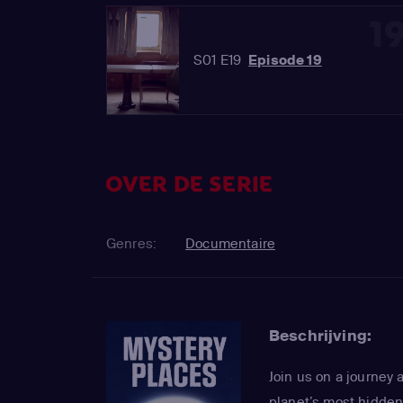
1
S01 E19
Episode 19
OVER DE SERIE
Genres:
Documentaire
Beschrijving:
Join us on a journey 
planet’s most hidden,