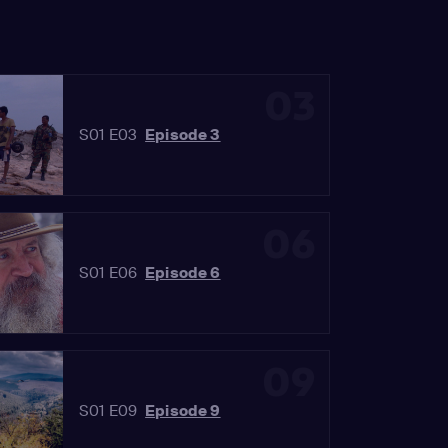
03
S01 E03
Episode 3
06
S01 E06
Episode 6
09
S01 E09
Episode 9