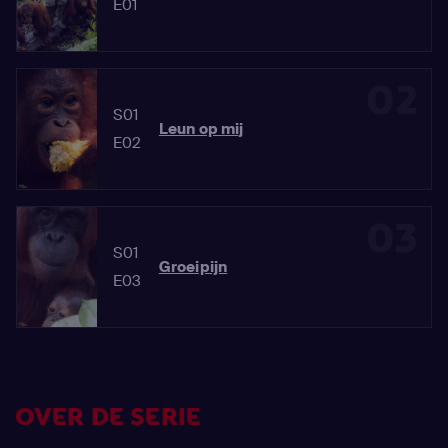
E01
02
S01
Leun op mij
E02
03
S01
Groeipijn
E03
OVER DE SERIE