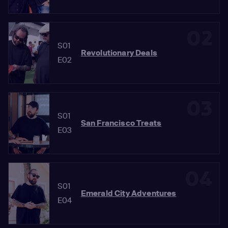
02
S01
Revolutionary Deals
E02
03
S01
San Francisco Treats
E03
04
S01
Emerald City Adventures
E04