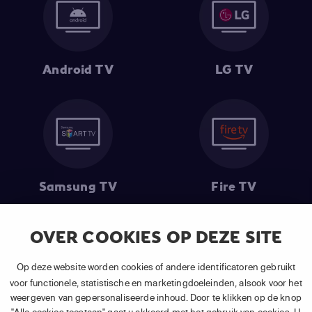
Android TV
LG TV
Samsung TV
Fire TV
OVER COOKIES OP DEZE SITE
(1) De eerste 30 dagen gratis
: Geldig op alle nieuwe abonnementen
Op deze website worden cookies of andere identificatoren gebruikt
van APP TV Light, Basic of Plus.
voor functionele, statistische en marketingdoeleinden, alsook voor het
(2) Prijs abonnement
: Incl. BTW.
weergeven van gepersonaliseerde inhoud. Door te klikken op de knop
(3) Restart & Replay
is beschikbaar voor
volgende zenders
afhankelijk