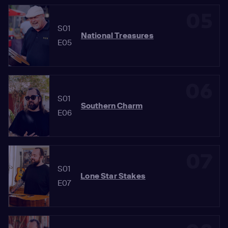
05
S01
National Treasures
E05
06
S01
Southern Charm
E06
07
S01
Lone Star Stakes
E07