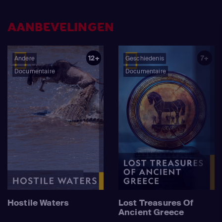
AANBEVELINGEN
12+
7+
Andere
Geschiedenis
Documentaire
Documentaire
Hostile Waters
Lost Treasures Of
Ancient Greece