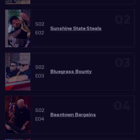
02
S02
Sunshine State Steals
E02
03
S02
Bluegrass Bounty
E03
04
S02
Beantown Bargains
E04