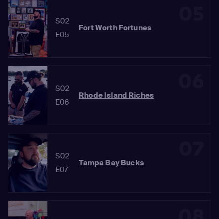
05
S02
Fort Worth Fortunes
E05
06
S02
Rhode Island Riches
E06
07
S02
Tampa Bay Bucks
E07
08