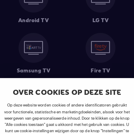
Android TV
LG TV
Samsung TV
Fire TV
OVER COOKIES OP DEZE SITE
(1) De eerste 30 dagen gratis
: Geldig op alle nieuwe abonnementen
Op deze website worden cookies of andere identificatoren gebruikt
van APP TV Light, Basic of Plus.
voor functionele, statistische en marketingdoeleinden, alsook voor het
(2) Prijs abonnement
: Incl. BTW.
weergeven van gepersonaliseerde inhoud. Door te klikken op de knop
(3) Restart & Replay
is beschikbaar voor
volgende zenders
afhankelijk
"Alle cookies toestaan" gaat u akkoord met het gebruik van cookies. U
van je gekozen pakket.
kunt uw cookie-instellingen wijzigen door op de knop "Instellingen" te