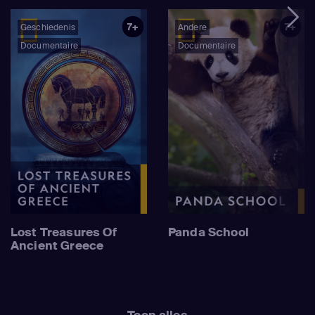
7+
7+
Geschiedenis
Andere
Documentaire
Documentaire
Lost Treasures Of
Panda School
Ancient Greece
Toon alles