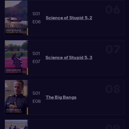
06
S01
Science of Stupid 5, 2
E06
07
S01
Science of Stupid 5, 3
E07
08
S01
The Big Bangs
E08