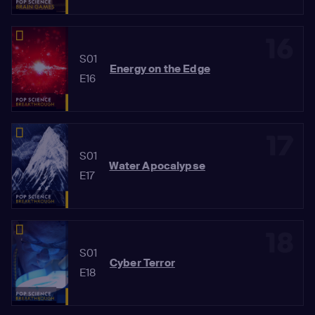
16
S01
Energy on the Edge
E16
17
S01
Water Apocalypse
E17
18
S01
Cyber Terror
E18