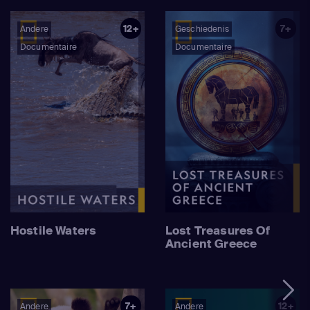
12+
7+
Andere
Geschiedenis
Documentaire
Documentaire
Hostile Waters
Lost Treasures Of
Ancient Greece
7+
12+
Andere
Andere