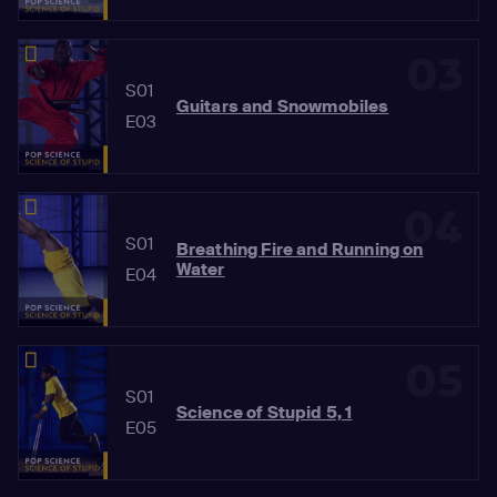
03
S01
Guitars and Snowmobiles
E03
04
S01
Breathing Fire and Running on
Water
E04
05
S01
Science of Stupid 5, 1
E05