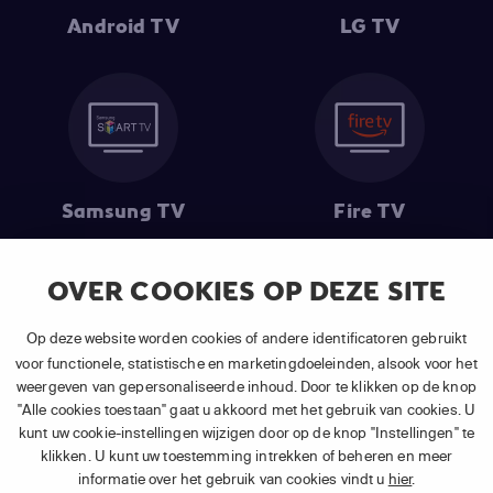
Android TV
LG TV
Samsung TV
Fire TV
OVER COOKIES OP DEZE SITE
(1) De eerste 30 dagen gratis
: Geldig op alle nieuwe abonnementen
Op deze website worden cookies of andere identificatoren gebruikt
van APP TV Light, Basic of Plus.
voor functionele, statistische en marketingdoeleinden, alsook voor het
(2) Prijs abonnement
: Incl. BTW.
weergeven van gepersonaliseerde inhoud. Door te klikken op de knop
(3) Restart & Replay
is beschikbaar voor
volgende zenders
afhankelijk
"Alle cookies toestaan" gaat u akkoord met het gebruik van cookies. U
van je gekozen pakket.
kunt uw cookie-instellingen wijzigen door op de knop "Instellingen" te
klikken. U kunt uw toestemming intrekken of beheren en meer
informatie over het gebruik van cookies vindt u
hier
.