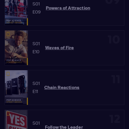
09
S01
Powers of Attraction
E09
10
S01
Waves of Fire
E10
11
S01
Chain Reactions
E11
12
S01
Follow the Leader