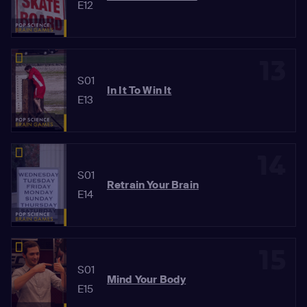
E12
13
S01
In It To Win It
E13
14
S01
Retrain Your Brain
E14
15
S01
Mind Your Body
E15