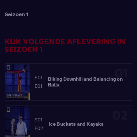
Seizoen 1
KIJK VOLGENDE AFLEVERING IN
SEIZOEN 1
01
S01
Biking Downhill and Balancing on
Balls
E01
02
S01
Ice Buckets and Kayaks
E02