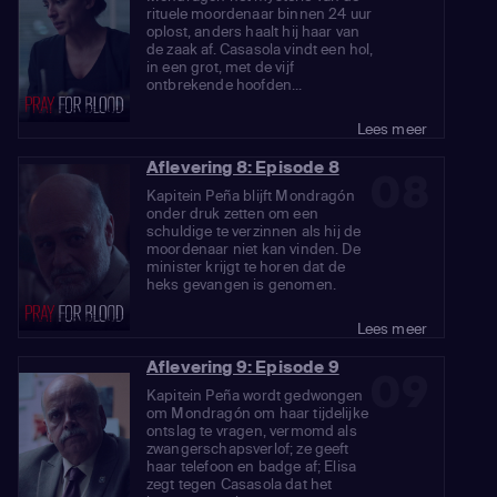
rituele moordenaar binnen 24 uur
oplost, anders haalt hij haar van
de zaak af. Casasola vindt een hol,
in een grot, met de vijf
ontbrekende hoofden...
Lees meer
Aflevering 8: Episode 8
08
Kapitein Peña blijft Mondragón
onder druk zetten om een
schuldige te verzinnen als hij de
moordenaar niet kan vinden. De
minister krijgt te horen dat de
heks gevangen is genomen.
Lees meer
Aflevering 9: Episode 9
09
Kapitein Peña wordt gedwongen
om Mondragón om haar tijdelijke
ontslag te vragen, vermomd als
zwangerschapsverlof; ze geeft
haar telefoon en badge af; Elisa
zegt tegen Casasola dat het