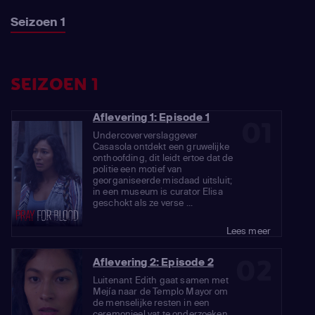
Seizoen 1
SEIZOEN 1
Aflevering 1: Episode 1
01
Undercoververslaggever
Casasola ontdekt een gruwelijke
onthoofding, dit leidt ertoe dat de
politie een motief van
georganiseerde misdaad uitsluit;
in een museum is curator Elisa
geschokt als ze verse ...
Lees meer
02
Aflevering 2: Episode 2
Luitenant Edith gaat samen met
Mejía naar de Templo Mayor om
de menselijke resten in een
ceremonieel vat te onderzoeken.