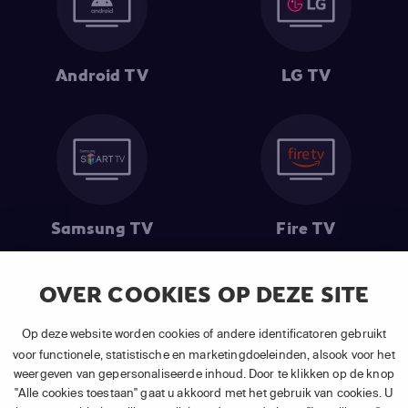
Android TV
LG TV
Samsung TV
Fire TV
OVER COOKIES OP DEZE SITE
(1) De eerste 30 dagen gratis
: Geldig op alle nieuwe abonnementen
Op deze website worden cookies of andere identificatoren gebruikt
van APP TV Light, Basic of Plus.
voor functionele, statistische en marketingdoeleinden, alsook voor het
(2) Prijs abonnement
: Incl. BTW.
weergeven van gepersonaliseerde inhoud. Door te klikken op de knop
(3) Restart & Replay
is beschikbaar voor
volgende zenders
afhankelijk
"Alle cookies toestaan" gaat u akkoord met het gebruik van cookies. U