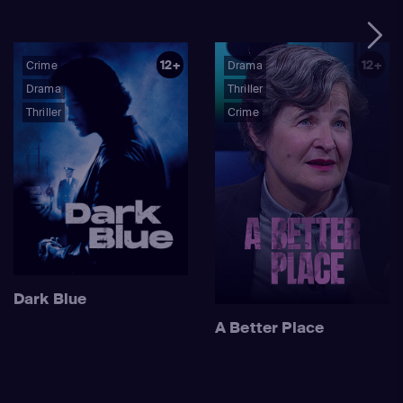
12+
12+
Crime
Drama
Drama
Thriller
Thriller
Crime
Dark Blue
A Better Place