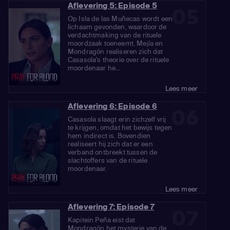
Aflevering 5: Episode 5
05
Op Isla de las Muñecas wordt een
lichaam gevonden, waardoor de
verdachtmaking van de rituele
moordzaak toeneemt. Mejía en
Mondragón realiseren zich dat
Casasola's theorie over de rituele
moordenaar he...
Lees meer
Aflevering 6: Episode 6
06
Casasola slaagt erin zichzelf vrij
te krijgen, omdat het bewijs tegen
hem indirect is. Bovendien
realiseert hij zich dat er een
verband ontbreekt tussen de
slachtoffers van de rituele
moordenaar.
Lees meer
Aflevering 7: Episode 7
07
Kapitein Peña eist dat
Mondragón het mysterie van de