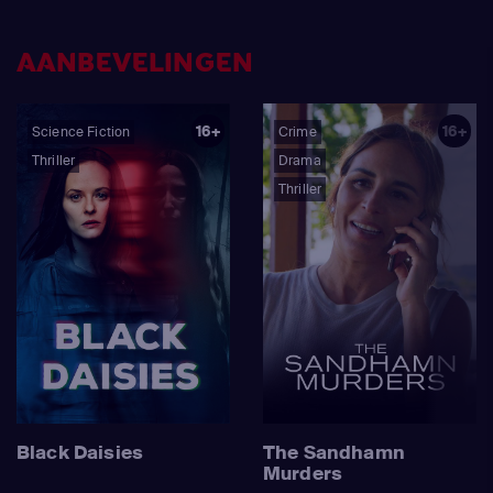
AANBEVELINGEN
16+
16+
Science Fiction
Crime
Thriller
Drama
Thriller
Black Daisies
The Sandhamn
Murders