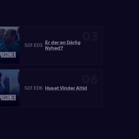
03
Er der en Dårlig
S01 E03
Nyhed?
06
S01 E06
Huset Vinder Altid