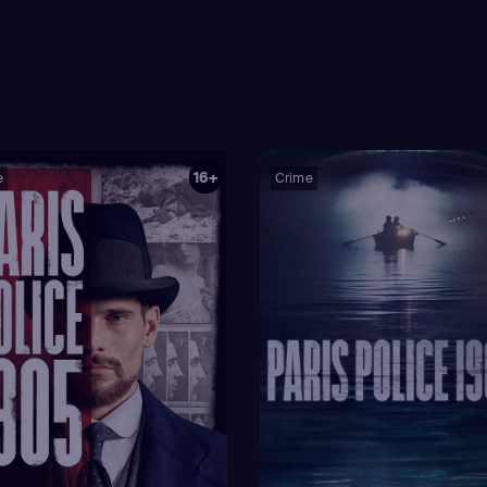
16+
e
Crime