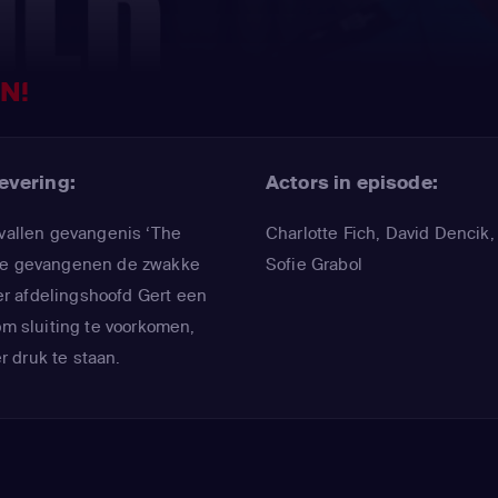
N!
evering:
Actors in episode:
rvallen gevangenis ‘The
Charlotte Fich
,
David Dencik
,
rke gevangenen de zwakke
Sofie Grabol
r afdelingshoofd Gert een
om sluiting te voorkomen,
 druk te staan.