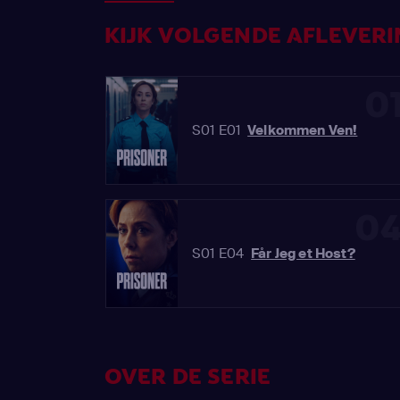
KIJK VOLGENDE AFLEVERIN
0
S01 E01
Velkommen Ven!
0
S01 E04
Får Jeg et Host?
OVER DE SERIE