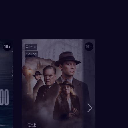
16+
16+
Crime
Oorlog