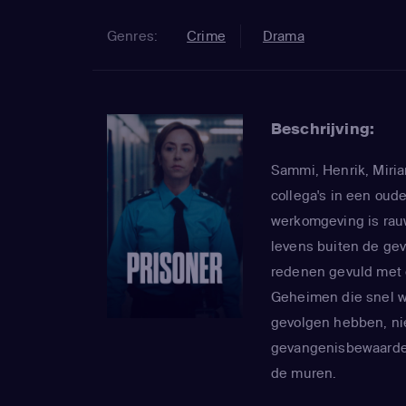
Genres:
Crime
Drama
Beschrijving:
Sammi, Henrik, Miri
collega's in een ou
werkomgeving is rauw
levens buiten de ge
redenen gevuld met 
Geheimen die snel w
gevolgen hebben, nie
gevangenisbewaarder
de muren.