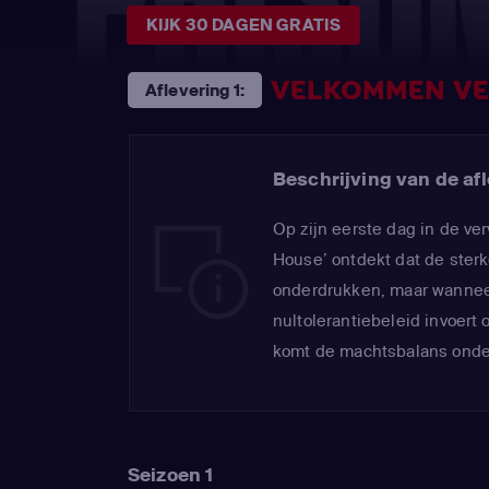
KIJK 30 DAGEN GRATIS
VELKOMMEN VE
Aflevering 1:
Beschrijving van de afl
Op zijn eerste dag in de ve
House’ ontdekt dat de ste
onderdrukken, maar wannee
nultolerantiebeleid invoert 
komt de machtsbalans onder
Seizoen 1