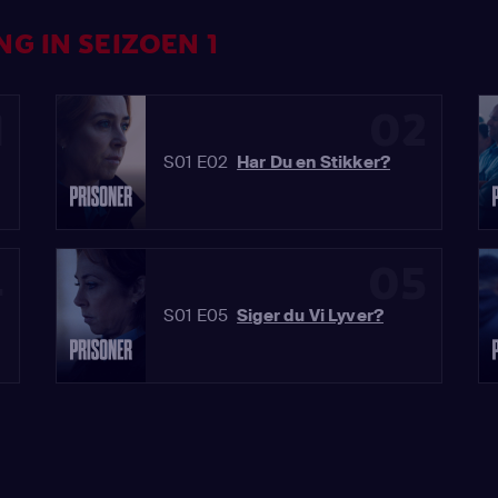
G IN SEIZOEN 1
1
02
S01 E02
Har Du en Stikker?
4
05
S01 E05
Siger du Vi Lyver?