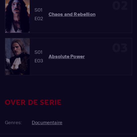
02
S01
Chaos and Rebellion
E02
03
S01
Absolute Power
E03
OVER DE SERIE
Genres:
Documentaire