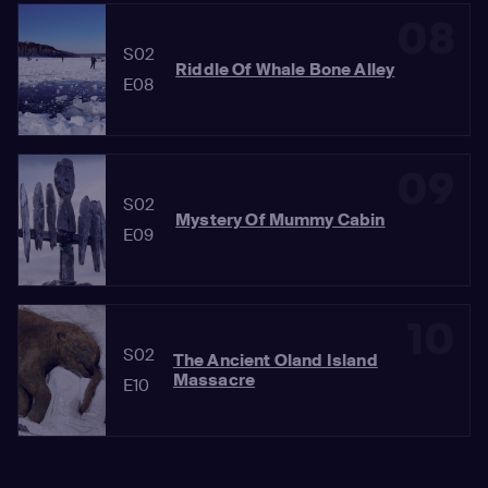
08
S02
Riddle Of Whale Bone Alley
E08
09
S02
Mystery Of Mummy Cabin
E09
10
S02
The Ancient Oland Island
Massacre
E10