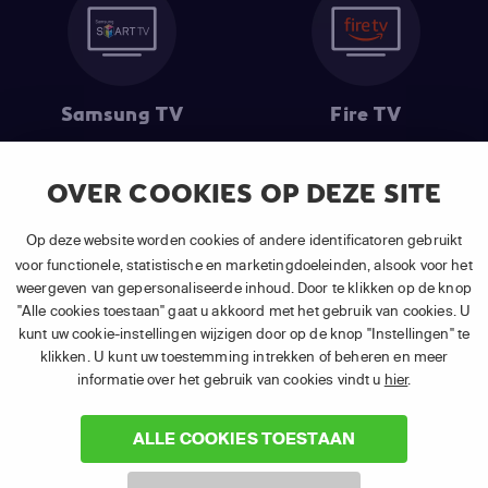
Samsung TV
Fire TV
OVER COOKIES OP DEZE SITE
(1) De eerste 30 dagen gratis
: Geldig op alle nieuwe abonnementen
Op deze website worden cookies of andere identificatoren gebruikt
van APP TV Light, Basic of Plus.
voor functionele, statistische en marketingdoeleinden, alsook voor het
(2) Prijs abonnement
: Incl. BTW.
weergeven van gepersonaliseerde inhoud. Door te klikken op de knop
(3) Restart & Replay
is beschikbaar voor
volgende zenders
afhankelijk
"Alle cookies toestaan" gaat u akkoord met het gebruik van cookies. U
van je gekozen pakket.
kunt uw cookie-instellingen wijzigen door op de knop "Instellingen" te
klikken. U kunt uw toestemming intrekken of beheren en meer
informatie over het gebruik van cookies vindt u
hier
.
ALLE COOKIES TOESTAAN
©
2026 Canal+ Luxembourg S. à r.l. - Alle rechten voorbehouden. TV