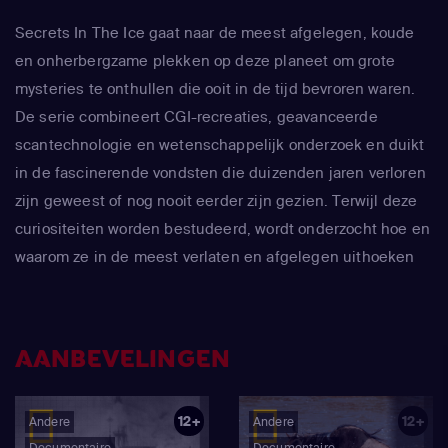
Secrets In The Ice gaat naar de meest afgelegen, koude
en onherbergzame plekken op deze planeet om grote
mysteries te onthullen die ooit in de tijd bevroren waren.
De serie combineert CGI-recreaties, geavanceerde
scantechnologie en wetenschappelijk onderzoek en duikt
in de fascinerende vondsten die duizenden jaren verloren
zijn geweest of nog nooit eerder zijn gezien. Terwijl deze
curiositeiten worden bestudeerd, wordt onderzocht hoe en
waarom ze in de meest verlaten en afgelegen uithoeken
van de planeet terecht zijn gekomen en wat er misschien
nog verborgen ligt in de bevroren diepten.
AANBEVELINGEN
12+
12+
Andere
Andere
Documentaire
Documentaire