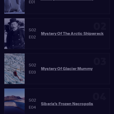
E01
02
S02
Mystery Of The Arctic Shipwreck
E02
03
S02
Mystery Of Glacier Mummy
E03
04
S02
Siberia’s Frozen Necropolis
E04