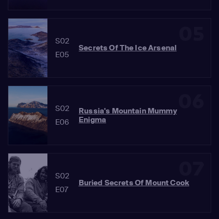
05
S02
Secrets Of The Ice Arsenal
E05
06
S02
Russia's Mountain Mummy
Enigma
E06
07
S02
Buried Secrets Of Mount Cook
E07