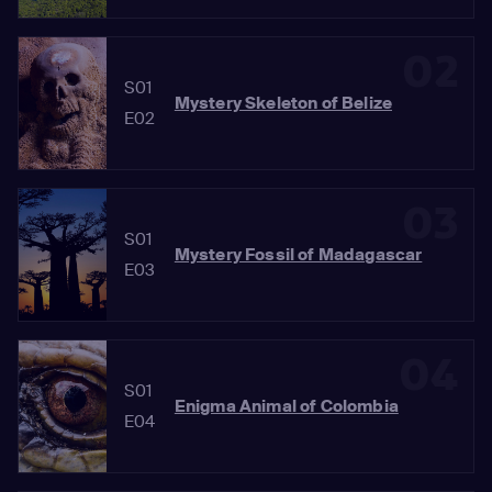
02
S01
Mystery Skeleton of Belize
E02
03
S01
Mystery Fossil of Madagascar
E03
04
S01
Enigma Animal of Colombia
E04