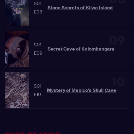
S01
Stone Secrets of Kilwa Island
E08
09
S01
Secret Cave of Kolombangara
E09
10
S01
Mystery of Mexico’s Skull Cave
E10