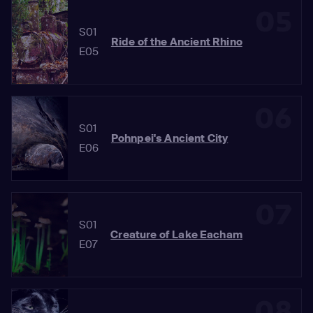
05
S01
Ride of the Ancient Rhino
E05
06
S01
Pohnpei's Ancient City
E06
07
S01
Creature of Lake Eacham
E07
08