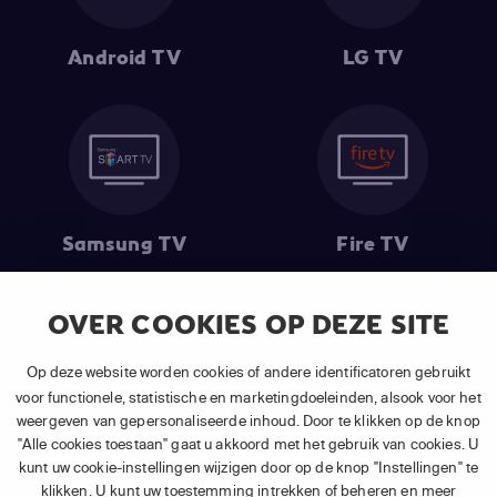
Android TV
LG TV
Samsung TV
Fire TV
OVER COOKIES OP DEZE SITE
(1) De eerste 30 dagen gratis
: Geldig op alle nieuwe abonnementen
Op deze website worden cookies of andere identificatoren gebruikt
van APP TV Light, Basic of Plus.
voor functionele, statistische en marketingdoeleinden, alsook voor het
(2) Prijs abonnement
: Incl. BTW.
weergeven van gepersonaliseerde inhoud. Door te klikken op de knop
(3) Restart & Replay
is beschikbaar voor
volgende zenders
afhankelijk
"Alle cookies toestaan" gaat u akkoord met het gebruik van cookies. U
van je gekozen pakket.
kunt uw cookie-instellingen wijzigen door op de knop "Instellingen" te
klikken. U kunt uw toestemming intrekken of beheren en meer