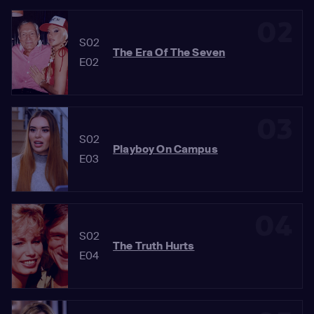
02
S02
The Era Of The Seven
E02
03
S02
Playboy On Campus
E03
04
S02
The Truth Hurts
E04