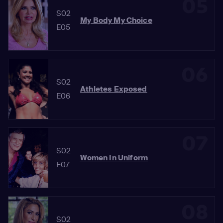
05
S02
My Body My Choice
E05
06
S02
Athletes Exposed
E06
07
S02
Women In Uniform
E07
08
S02