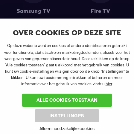
Samsung TV
Fire TV
OVER COOKIES OP DEZE SITE
(1) De eerste 30 dagen gratis
: Geldig op alle nieuwe abonnementen
Op deze website worden cookies of andere identificatoren gebruikt
van APP TV Light, Basic of Plus.
voor functionele, statistische en marketingdoeleinden, alsook voor het
(2) Prijs abonnement
: Incl. BTW.
weergeven van gepersonaliseerde inhoud. Door te klikken op de knop
(3) Restart & Replay
is beschikbaar voor
volgende zenders
afhankelijk
"Alle cookies toestaan" gaat u akkoord met het gebruik van cookies. U
van je gekozen pakket.
kunt uw cookie-instellingen wijzigen door op de knop "Instellingen" te
klikken. U kunt uw toestemming intrekken of beheren en meer
informatie over het gebruik van cookies vindt u
hier
.
ALLE COOKIES TOESTAAN
©
2026 Canal+ Luxembourg S. à r.l. - Alle rechten voorbehouden. TV
INSTELLINGEN
VLAANDEREN® is een merk gebruikt onder licentie door Canal+
Luxembourg S. à r.l. Maatschappelijke zetel: Rue Albert Borschette 4,
Alleen noodzakelijke cookies
L-1246 Luxembourg R.C.S. Luxembourg : B 87.905