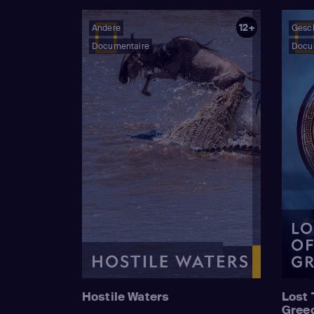
12+
Andere
Gesc
Documentaire
Docu
Hostile Waters
Lost 
Gree