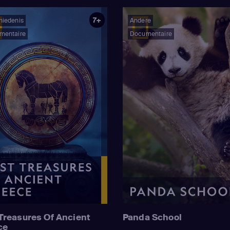
7+
hiedenis
Andere
mentaire
Documentaire
Treasures Of Ancient
Panda School
ce