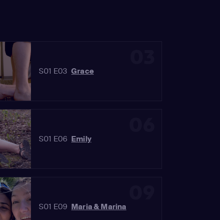
03
S01 E03
Grace
06
S01 E06
Emily
09
S01 E09
Maria & Marina