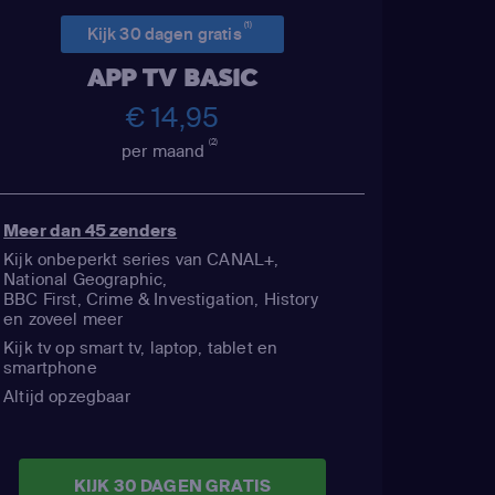
(1)
Kijk 30 dagen gratis
APP TV BASIC
€ 14,95
(2)
per maand
Meer dan 45 zenders
Kijk onbeperkt series van CANAL+,
National Geographic,
BBC First, Crime & Investigation, History
en zoveel meer
Kijk tv op smart tv, laptop, tablet en
smartphone
Altijd opzegbaar
KIJK 30 DAGEN GRATIS