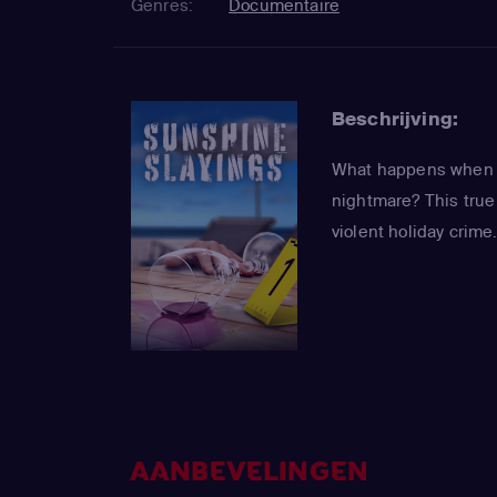
Genres:
Documentaire
Beschrijving:
What happens when a 
nightmare? This true 
violent holiday crime
AANBEVELINGEN