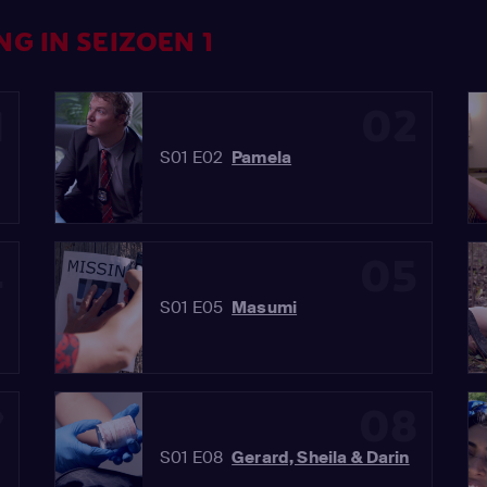
G IN SEIZOEN 1
1
02
S01 E02
Pamela
4
05
S01 E05
Masumi
7
08
S01 E08
Gerard, Sheila & Darin