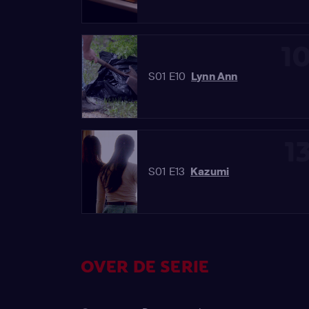
1
S01 E10
Lynn Ann
1
S01 E13
Kazumi
OVER DE SERIE