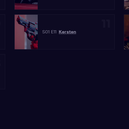
0
11
S01 E11
Kersten
3