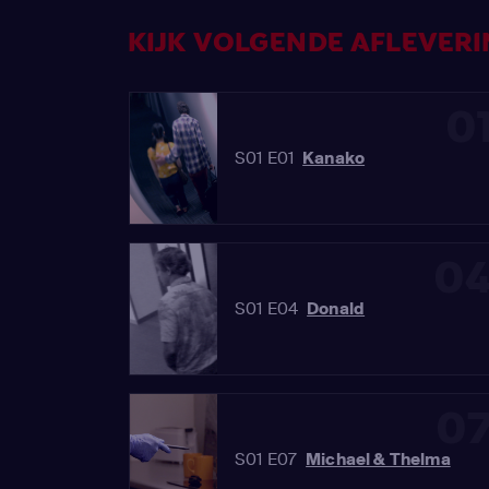
KIJK VOLGENDE AFLEVERIN
0
S01 E01
Kanako
0
S01 E04
Donald
0
S01 E07
Michael & Thelma