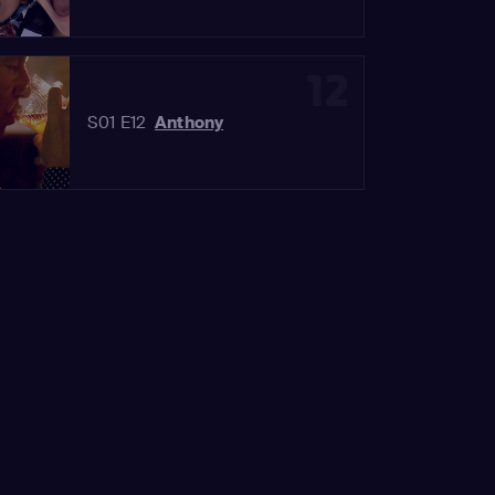
12
S01 E12
Anthony