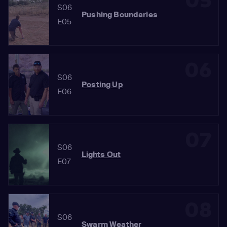
05
S06
Pushing Boundaries
E05
06
S06
Posting Up
E06
07
S06
Lights Out
E07
08
S06
Swarm Weather