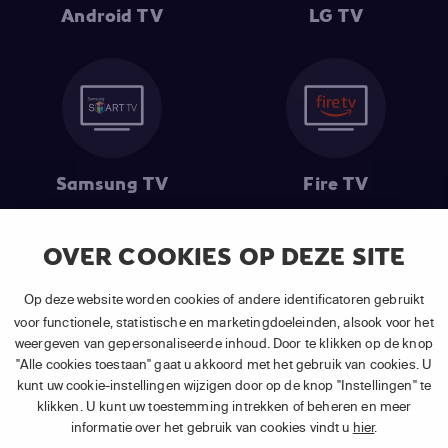
Android TV
LG TV
Samsung TV
Fire TV
OVER COOKIES OP DEZE SITE
(1) De eerste 30 dagen gratis
: Geldig op alle nieuwe abonnementen
Op deze website worden cookies of andere identificatoren gebruikt
van APP TV Light, Basic of Plus.
voor functionele, statistische en marketingdoeleinden, alsook voor het
(2) Prijs abonnement
: Incl. BTW.
weergeven van gepersonaliseerde inhoud. Door te klikken op de knop
(3) Restart & Replay
is beschikbaar voor
volgende zenders
afhankelijk
"Alle cookies toestaan" gaat u akkoord met het gebruik van cookies. U
van je gekozen pakket.
kunt uw cookie-instellingen wijzigen door op de knop "Instellingen" te
klikken. U kunt uw toestemming intrekken of beheren en meer
informatie over het gebruik van cookies vindt u
hier
.