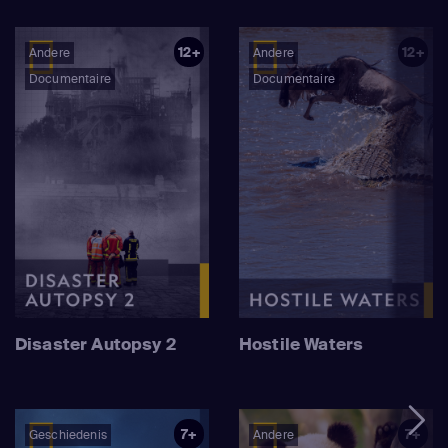
team schokkende nieuwe aanwijzingen - zowel hoog in de
hemel als diep onder de grond - die erop wijzen dat de
12+
12+
Andere
Andere
eeuwenoude legendes en geruchten weleens op
Documentaire
Documentaire
waarheid kunnen berusten.
Disaster Autopsy 2
Hostile Waters
7+
7+
Geschiedenis
Andere