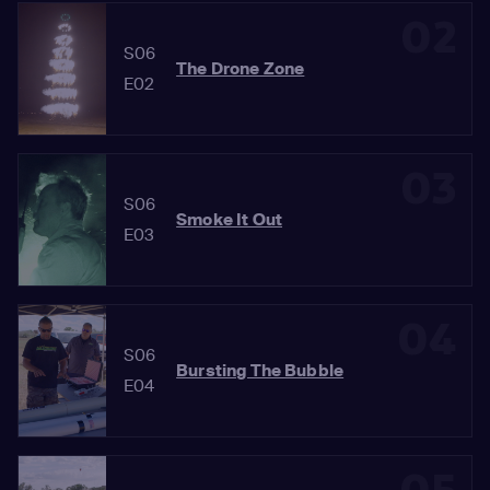
02
S06
The Drone Zone
E02
03
S06
Smoke It Out
E03
04
S06
Bursting The Bubble
E04