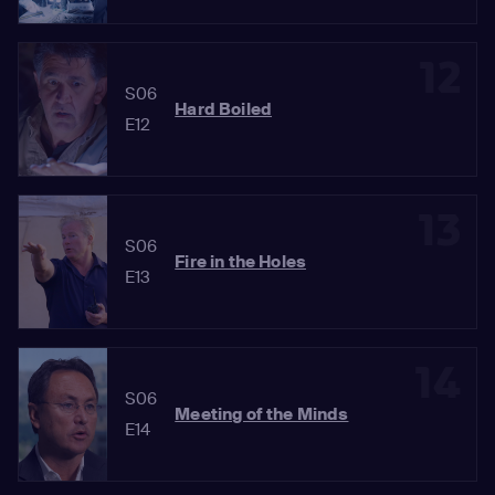
12
S06
Hard Boiled
E12
13
S06
Fire in the Holes
E13
14
S06
Meeting of the Minds
E14