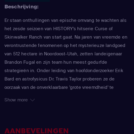
Beschrijving:
Er staan onthullingen van epische omvang te wachten als
het zesde seizoen van HISTORY's hitserie Curse of
Skinwalker Ranch van start gaat. Na jaren van vreemde en
verontrustende fenomenen op het mysterieuze landgoed
van 512 hectare in Noordoost-Utah, zetten landeigenaar
Brandon Fugal en zijn team hun meest gedurfde
strategieën in. Onder leiding van hoofdonderzoeker Erik
Bard en astrofysicus Dr. Travis Taylor proberen ze de
oorzaak van de onverklaarbare 'grote vreemdheid' te
onthullen. Al meer dan twee eeuwen lang hebben
Show more
inheemse inwoners, verbijsterde kolonisten en zelfs
overheidsonderzoekers gesuggereerd dat intelligente
entiteiten van buitenaardse oorsprong de ranch mogelijk
bewonen of bezoeken. In het zesde seizoen onthult het
AANBEVELINGEN