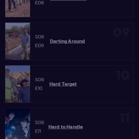
E08
09
S06
Darting Around
E09
10
S06
Hard Target
E10
11
S06
Hard to Handle
E11