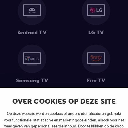
Android TV
LG TV
Samsung TV
Fire TV
OVER COOKIES OP DEZE SITE
(1) De eerste 30 dagen gratis
: Geldig op alle nieuwe abonnementen
Op deze website worden cookies of andere identificatoren gebruikt
van APP TV Light, Basic of Plus.
voor functionele, statistische en marketingdoeleinden, alsook voor het
(2) Prijs abonnement
: Incl. BTW.
weergeven van gepersonaliseerde inhoud. Door te klikken op de knop