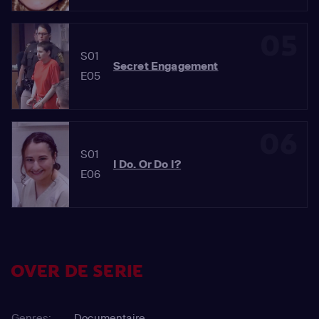
05
S01
Secret Engagement
E05
06
S01
I Do. Or Do I?
E06
OVER DE SERIE
Genres:
Documentaire