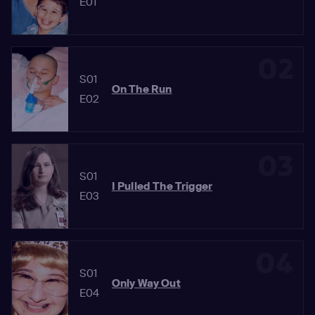
E01
02
S01
On The Run
E02
03
S01
I Pulled The Trigger
E03
04
S01
Only Way Out
E04