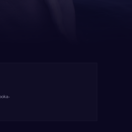
ooka-