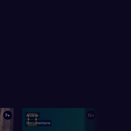
7+
12+
Andere
Documentaire