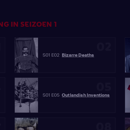
G IN SEIZOEN 1
1
02
S01 E02
Bizarre Deaths
4
05
S01 E05
Outlandish Inventions
7
08