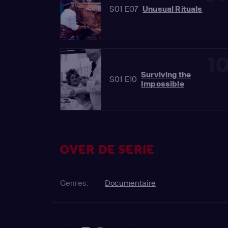
S01 E07
Unusual Rituals
1
Surviving the
S01 E10
Impossible
OVER DE SERIE
Genres:
Documentaire