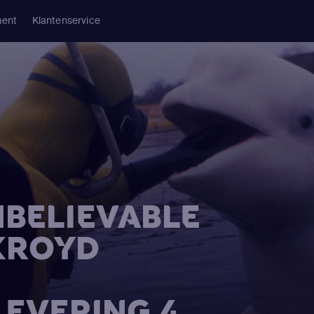
ment
Klantenservice
NBELIEVABLE
KROYD
FLEVERING 4