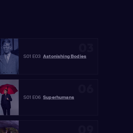
03
S01 E03
Astonishing Bodies
06
S01 E06
Superhumans
09