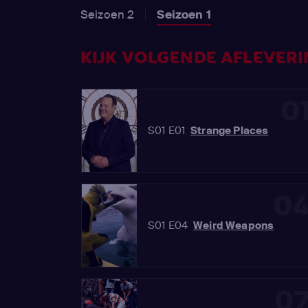
Seizoen 2
Seizoen 1
KIJK VOLGENDE AFLEVERIN
0
S01 E01
Strange Places
0
S01 E04
Weird Weapons
0