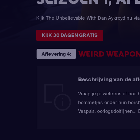
Kijk The Unbelievable With Dan Aykroyd nu 
KIJK 30 DAGEN GRATIS
WEIRD WEAPO
Aflevering 4:
Beschrijving van de afl
Vraag je je weleens af hoe 
bommetjes onder hun borst?
Vespa's, oorlogsdolfijnen... 