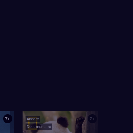
7+
7+
Andere
Documentaire