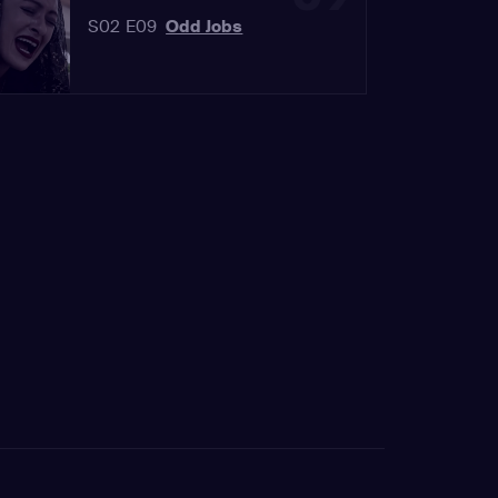
S02 E09
Odd Jobs