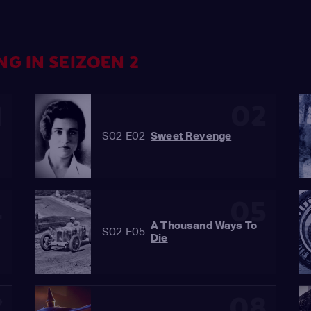
G IN SEIZOEN 2
1
02
S02 E02
Sweet Revenge
4
05
A Thousand Ways To
S02 E05
Die
7
08