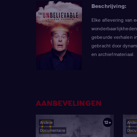
Beschrijving:
Elke aflevering van 
wonderbaarlijkheden
gebeurde verhalen in
gebracht door dynam
en archiefmateriaal.
AANBEVELINGEN
12+
Andere
Ande
Documentaire
Docu