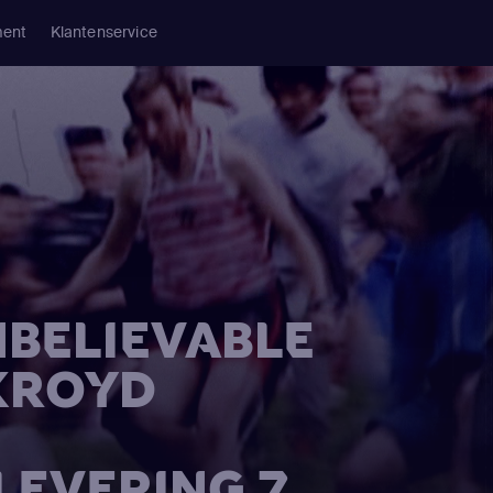
ment
Klantenservice
NBELIEVABLE
KROYD
FLEVERING 7