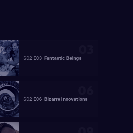
03
S02 E03
Fantastic Beings
06
S02 E06
Bizarre Innovations
09