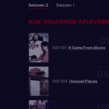
Seizoen 2
Seizoen 1
KIJK VOLGENDE AFLEVERIN
0
S02 E01
It Came From Above
0
S02 E04
Unusual Places
0