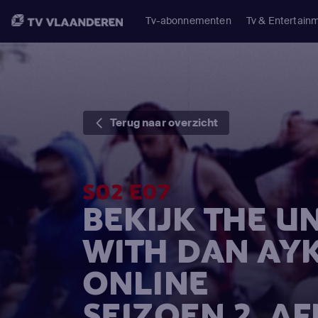
Tv-abonnementen
Tv & Entertain
Terug naar overzicht
S02 E07
BEKIJK THE U
WITH DAN AY
ONLINE
SEIZOEN 2, A