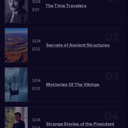
S04
The Time Travelers
E01
02
S04
Secrets of Ancient Structures
E02
03
S04
Mysteries Of The Vikings
E03
04
S04
Strange Stories of the President
E04