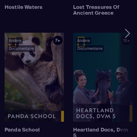
Hostile Waters
Lost Treasures Of
Ancient Greece
7+
12+
Andere
Andere
Documentaire
Documentaire
Panda School
Heartland Docs, Dvm
5