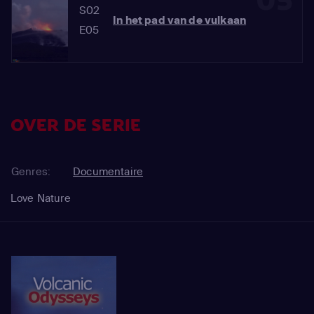
05
S02
In het pad van de vulkaan
E05
OVER DE SERIE
Genres:
Documentaire
Love Nature