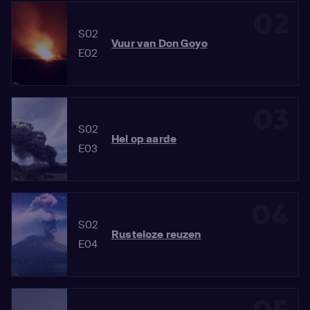
02
S02
Vuur van Don Goyo
E02
03
S02
Hel op aarde
E03
04
S02
Rusteloze reuzen
E04