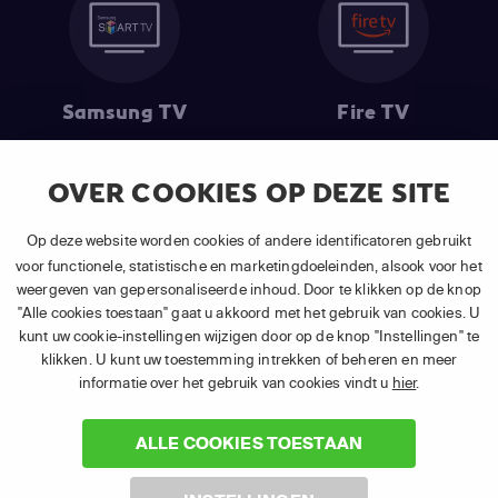
Samsung TV
Fire TV
OVER COOKIES OP DEZE SITE
(1) De eerste 30 dagen gratis
: Geldig op alle nieuwe abonnementen
Op deze website worden cookies of andere identificatoren gebruikt
van APP TV Light, Basic of Plus.
voor functionele, statistische en marketingdoeleinden, alsook voor het
(2) Prijs abonnement
: Incl. BTW.
weergeven van gepersonaliseerde inhoud. Door te klikken op de knop
(3) Restart & Replay
is beschikbaar voor
volgende zenders
afhankelijk
"Alle cookies toestaan" gaat u akkoord met het gebruik van cookies. U
van je gekozen pakket.
kunt uw cookie-instellingen wijzigen door op de knop "Instellingen" te
klikken. U kunt uw toestemming intrekken of beheren en meer
informatie over het gebruik van cookies vindt u
hier
.
ALLE COOKIES TOESTAAN
©
2026 Canal+ Luxembourg S. à r.l. - Alle rechten voorbehouden. TV