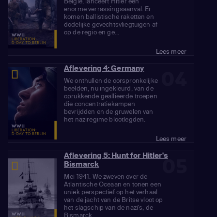
België, lanceert Hitler een
enorme verrassingsaanval. Er
komen ballistische raketten en
dodelijke gevechtsvliegtuigen af
op de regio en ge...
Lees meer
Aflevering 4: Germany
04
We onthullen de oorspronkelijke
beelden, nu ingekleurd, van de
oprukkende geallieerde troepen
die concentratiekampen
bevrijdden en de gruwelen van
het naziregime blootlegden.
Lees meer
Aflevering 5: Hunt for Hitler's
05
Bismarck
Mei 1941. We zweven over de
Atlantische Oceaan en tonen een
uniek perspectief op het verhaal
van de jacht van de Britse vloot op
het slagschip van de nazi's, de
Bismarck.