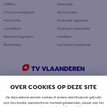
CANAL+
Downloads
Crime & Investigation
Service status
History Play
Smartcard registratie
Love Nature
Smartcard heractivatie
National Geographic
Installatie
Nickelodeon
Inschrijven nieuwsbrief
©
2026
Canal+ Luxembourg S. à r.l.
OVER COOKIES OP DEZE SITE
Alle rechten voorbehouden.
TV VLAANDEREN® is een merk gebruikt door Canal+
Op deze website worden cookies of andere identificatoren gebruikt
Luxembourg S. à r.l.
voor functionele, statistische en marketingdoeleinden, alsook voor het