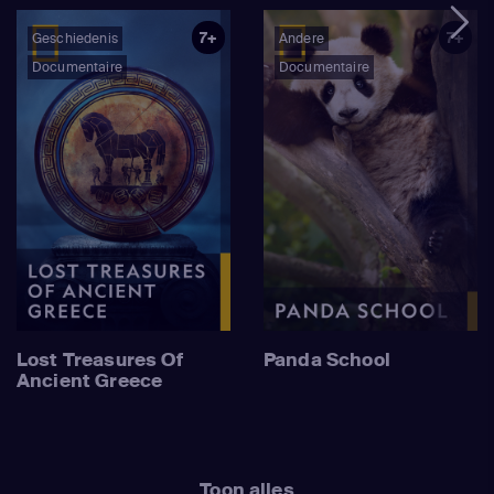
7+
7+
Geschiedenis
Andere
Documentaire
Documentaire
Lost Treasures Of
Panda School
Ancient Greece
Toon alles