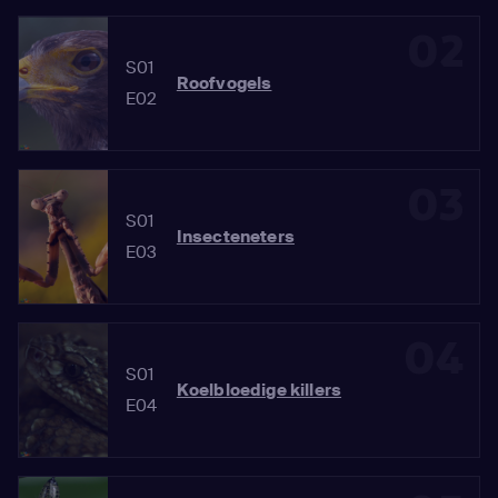
02
S01
Roofvogels
E02
03
S01
Insecteneters
E03
04
S01
Koelbloedige killers
E04