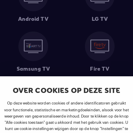
Android TV
LG TV
Samsung TV
Fire TV
OVER COOKIES OP DEZE SITE
(1) De eerste 30 dagen gratis
: Geldig op alle nieuwe abonnementen
Op deze website worden cookies of andere identificatoren gebruikt
van APP TV Light, Basic of Plus.
voor functionele, statistische en marketingdoeleinden, alsook voor het
(2) Prijs abonnement
: Incl. BTW.
weergeven van gepersonaliseerde inhoud. Door te klikken op de knop
(3) Restart & Replay
is beschikbaar voor
volgende zenders
afhankelijk
"Alle cookies toestaan" gaat u akkoord met het gebruik van cookies. U
van je gekozen pakket.
kunt uw cookie-instellingen wijzigen door op de knop "Instellingen" te