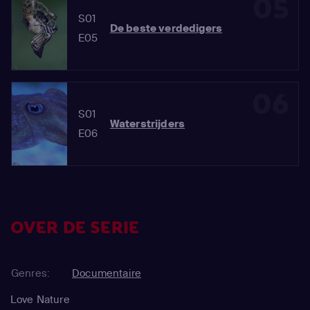
05
S01
De beste verdedigers
E05
06
S01
Waterstrijders
E06
OVER DE SERIE
Genres:
Documentaire
Love Nature