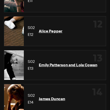
E11
12
S02
Alice Pepper
E12
13
S02
Emily Patterson and Lola Cowan
E13
14
S02
James Duncan
E14