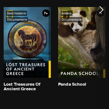
7+
7+
Geschiedenis
Andere
Documentaire
Documentaire
Lost Treasures Of
Panda School
Ancient Greece