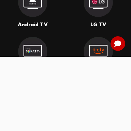
Android TV
LG TV
Samsung TV
Fire TV
(1) De eerste 30 dagen gratis
: Geldig op alle nieuwe abonnementen
van APP TV Light, Basic of Plus.
(2) Prijs abonnement
: Incl. BTW.
(3) Restart & Replay
is beschikbaar voor
volgende zenders
afhankelijk