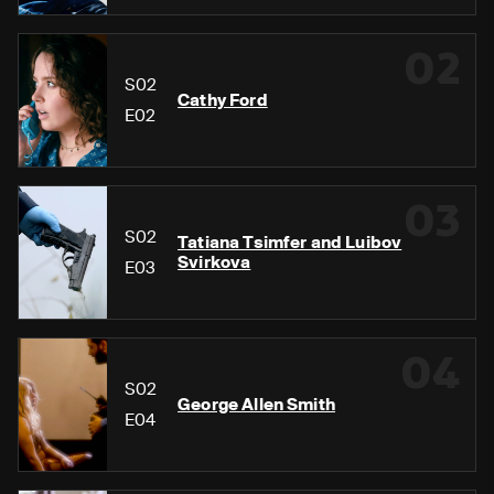
02
S02
Cathy Ford
E02
03
S02
Tatiana Tsimfer and Luibov
Svirkova
E03
04
S02
George Allen Smith
E04