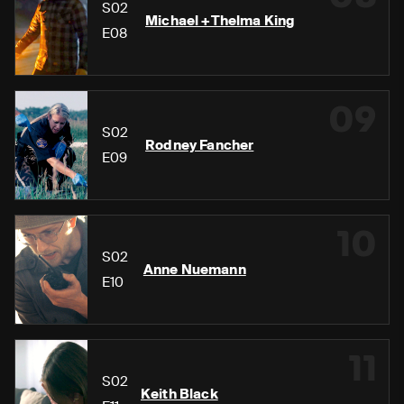
S02
Michael +Thelma King
E08
09
S02
Rodney Fancher
E09
10
S02
Anne Nuemann
E10
11
S02
Keith Black