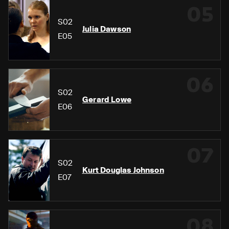
05
S02
Julia Dawson
E05
06
S02
Gerard Lowe
E06
07
S02
Kurt Douglas Johnson
E07
08