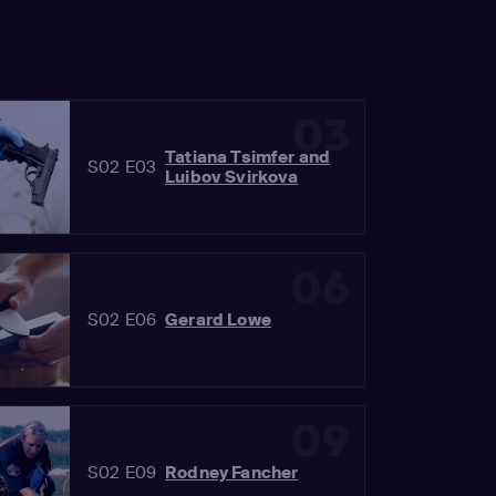
03
Tatiana Tsimfer and
S02 E03
Luibov Svirkova
06
S02 E06
Gerard Lowe
09
S02 E09
Rodney Fancher