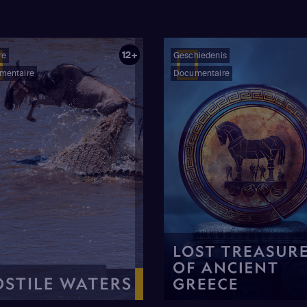
12+
re
Geschiedenis
mentaire
Documentaire