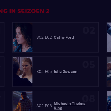
G IN SEIZOEN 2
1
02
S02 E02
Cathy Ford
4
05
S02 E05
Julia Dawson
7
08
Michael +Thelma
S02 E08
King