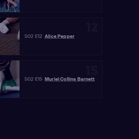
12
S02 E12
Alice Pepper
15
S02 E15
Muriel Collins Barnett