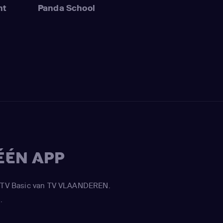
nt
Panda School
ÉÉN APP
APP TV Basic van TV VLAANDEREN.
.