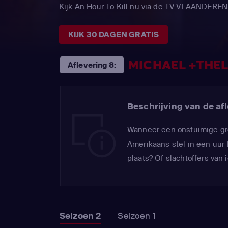
Kijk An Hour To Kill nu via de TV VLAANDERE
KIJK 30 DAGEN GRATIS
MICHAEL +THE
Aflevering 8:
Beschrijving van de afl
Wanneer een onstuimige gro
Amerikaans stel in een uur
plaats? Of slachtoffers van
Seizoen 2
Seizoen 1