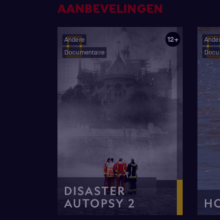
AANBEVELINGEN
12+
Andere
Ande
Documentaire
Docu