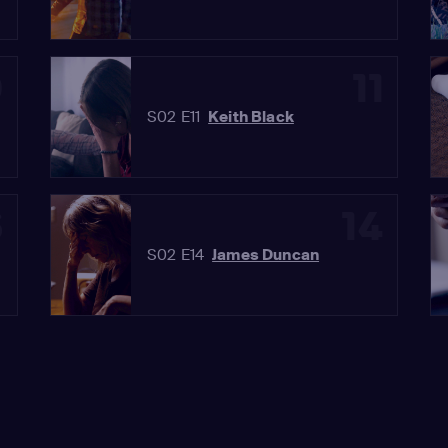
0
11
S02 E11
Keith Black
3
14
S02 E14
James Duncan