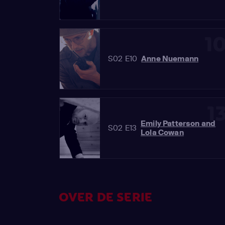
1
S02 E10
Anne Nuemann
1
Emily Patterson and
S02 E13
Lola Cowan
OVER DE SERIE