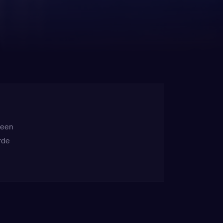
 een
rde