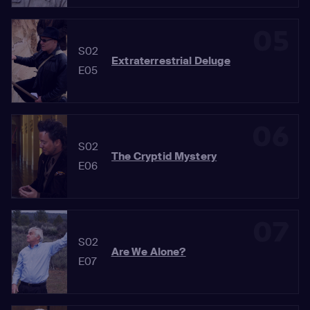
05
S02
Extraterrestrial Deluge
E05
06
S02
The Cryptid Mystery
E06
07
S02
Are We Alone?
E07