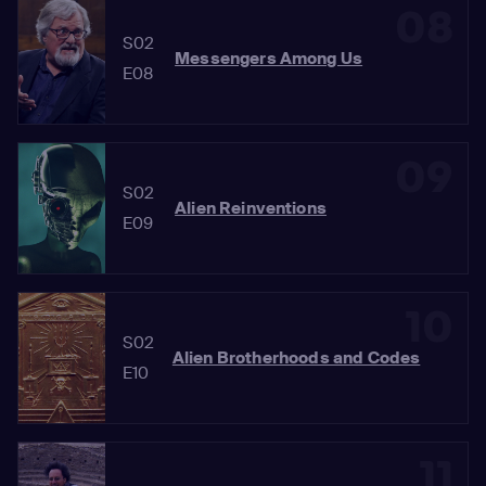
08
S02
Messengers Among Us
E08
09
S02
Alien Reinventions
E09
10
S02
Alien Brotherhoods and Codes
E10
11