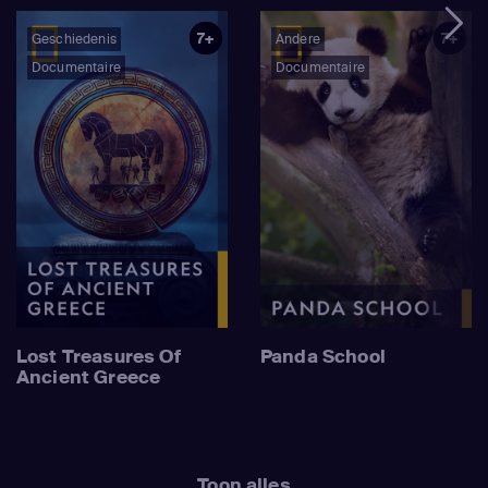
7+
7+
Geschiedenis
Andere
Documentaire
Documentaire
Lost Treasures Of
Panda School
Ancient Greece
Toon alles