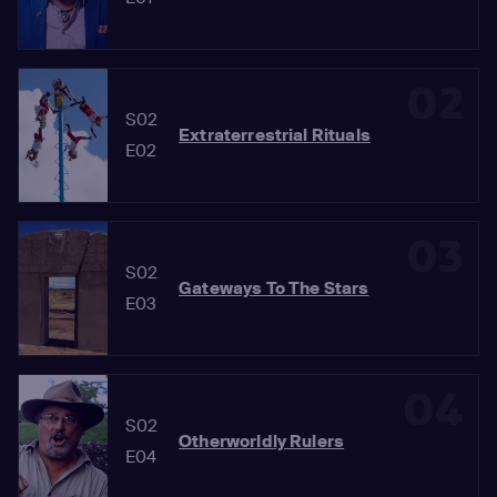
02
S02
Extraterrestrial Rituals
E02
03
S02
Gateways To The Stars
E03
04
S02
Otherworldly Rulers
E04