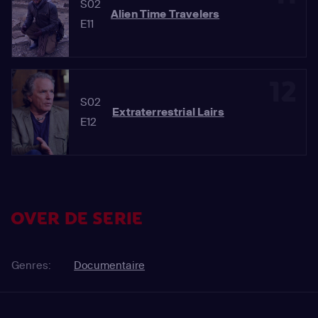
S02
Alien Time Travelers
E11
12
S02
Extraterrestrial Lairs
E12
OVER DE SERIE
Genres:
Documentaire