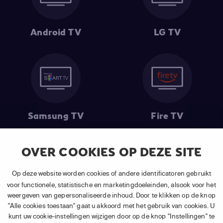
Android TV
LG TV
Samsung TV
Fire TV
OVER COOKIES OP DEZE SITE
(1) De eerste 30 dagen gratis
: Geldig op alle nieuwe abonnementen
Op deze website worden cookies of andere identificatoren gebruikt
van APP TV Light, Basic of Plus.
voor functionele, statistische en marketingdoeleinden, alsook voor het
(2) Prijs abonnement
: Incl. BTW.
weergeven van gepersonaliseerde inhoud. Door te klikken op de knop
(3) Restart & Replay
is beschikbaar voor
volgende zenders
afhankelijk
"Alle cookies toestaan" gaat u akkoord met het gebruik van cookies. U
van je gekozen pakket.
kunt uw cookie-instellingen wijzigen door op de knop "Instellingen" te