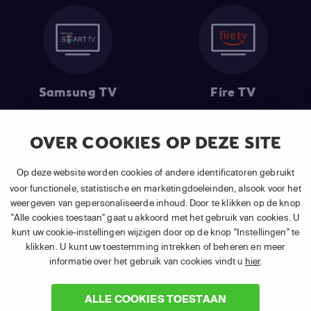
Samsung TV
Fire TV
OVER COOKIES OP DEZE SITE
Op deze website worden cookies of andere identificatoren gebruikt
(1) De eerste 30 dagen gratis
: Geldig op alle nieuwe abonnementen
van APP TV Light, Basic of Plus.
voor functionele, statistische en marketingdoeleinden, alsook voor het
(2) Prijs abonnement
: Incl. BTW.
weergeven van gepersonaliseerde inhoud. Door te klikken op de knop
(3) Restart & Replay
is beschikbaar voor
volgende zenders
afhankelijk
"Alle cookies toestaan" gaat u akkoord met het gebruik van cookies. U
van je gekozen pakket.
kunt uw cookie-instellingen wijzigen door op de knop "Instellingen" te
klikken. U kunt uw toestemming intrekken of beheren en meer
informatie over het gebruik van cookies vindt u
hier
.
ALLE COOKIES TOESTAAN