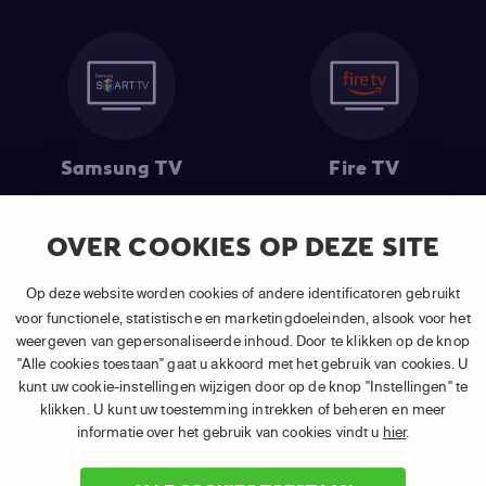
Samsung TV
Fire TV
OVER COOKIES OP DEZE SITE
Op deze website worden cookies of andere identificatoren gebruikt
(1) De eerste 30 dagen gratis
: Geldig op alle nieuwe abonnementen
van APP TV Light, Basic of Plus.
voor functionele, statistische en marketingdoeleinden, alsook voor het
(2) Prijs abonnement
: Incl. BTW.
weergeven van gepersonaliseerde inhoud. Door te klikken op de knop
(3) Restart & Replay
is beschikbaar voor
volgende zenders
afhankelijk
"Alle cookies toestaan" gaat u akkoord met het gebruik van cookies. U
van je gekozen pakket.
kunt uw cookie-instellingen wijzigen door op de knop "Instellingen" te
klikken. U kunt uw toestemming intrekken of beheren en meer
informatie over het gebruik van cookies vindt u
hier
.