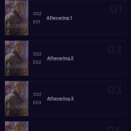
01
S02
Aflevering 1
E01
02
S02
Aflevering 2
E02
03
S02
Aflevering 3
E03
04