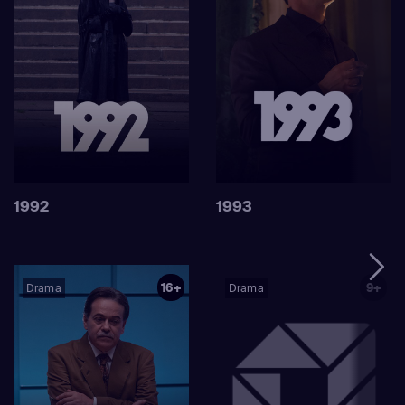
1992
1993
16+
9+
Drama
Drama