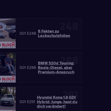
248
8 Fakten zu
S01 E248
Lackschutzfolien
288
BMW 520d Touring:
S01 E288
Basis-Diesel, aber
Premium-Anspruch
291
Hyundai Kona 1.6 GDI
S01 E291
Hybrid: Junge, hast du
dich verändert!