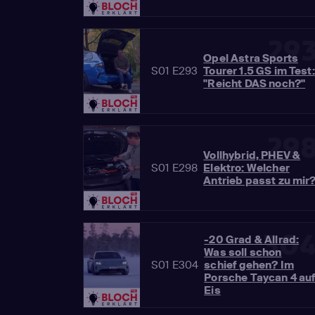
29
Opel Astra Sports
S01 E293
Tourer 1.5 GS im Test:
"Reicht DAS noch?"
29
Vollhybrid, PHEV &
S01 E298
Elektro: Welcher
Antrieb passt zu mir
30
-20 Grad & Allrad:
Was soll schon
S01 E304
schief gehen? Im
Porsche Taycan 4 au
Eis