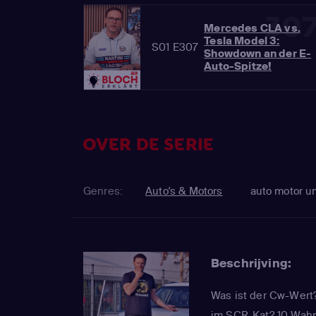
30
Mercedes CLA vs.
Tesla Model 3:
S01 E307
Showdown an der E-
Auto-Spitze!
OVER DE SERIE
Genres:
Auto's & Motors
auto motor u
Beschrijving:
Was ist der Cw-Wert?
im SCR-Kat? 10 Wahr