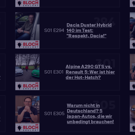
3
294
Dacia Duster Hybrid
S01 E294
140 im Test:
"Respekt, Dacia!"
8
301
Alpine A290 GTS vs.
S01 E301
Renault 5: Wer ist hier
?
der Hot-Hatch?
4
305
Warum nicht in
Deutschland? 5
S01 E305
Japan-Autos, die wir
f
unbedingt brauchen!