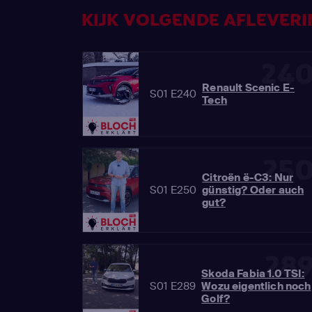
KIJK VOLGENDE AFLEVERIN
24
Renault Scenic E-
S01 E240
Tech
25
Citroën ë-C3: Nur
S01 E250
günstig? Oder auch
gut?
28
Skoda Fabia 1.0 TSI:
S01 E289
Wozu eigentlich noch
Golf?