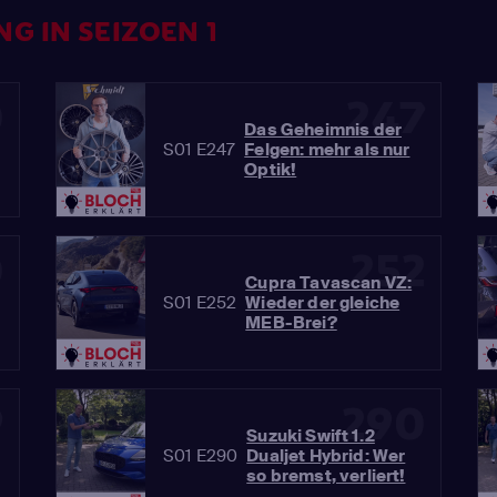
G IN SEIZOEN 1
0
247
Das Geheimnis der
S01 E247
Felgen: mehr als nur
Optik!
0
252
Cupra Tavascan VZ:
S01 E252
Wieder der gleiche
MEB-Brei?
9
290
Suzuki Swift 1.2
S01 E290
Dualjet Hybrid: Wer
so bremst, verliert!