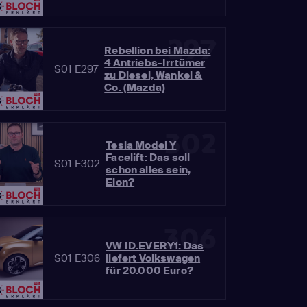
297
Rebellion bei Mazda:
4 Antriebs-Irrtümer
S01 E297
zu Diesel, Wankel &
Co. (Mazda)
302
Tesla Model Y
Facelift: Das soll
S01 E302
schon alles sein,
Elon?
306
VW ID.EVERY1: Das
S01 E306
liefert Volkswagen
für 20.000 Euro?