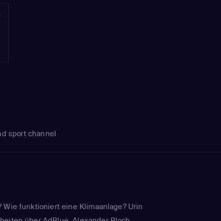
7
nd sport channel
 Wie funktioniert eine Klimaanlage? Urin
heiten über AdBlue. Alexander Bloch