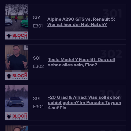
301
S01
Alpine A290 GTS vs. Renault 5:
Wer ist hier der Hot-Hatch?
E301
302
S01
Tesla Model Y Facelift: Das soll
schon alles sein, Elon?
E302
304
-20 Grad & Allrad: Was soll schon
S01
schief gehen? Im Porsche Taycan
E304
4 auf Eis