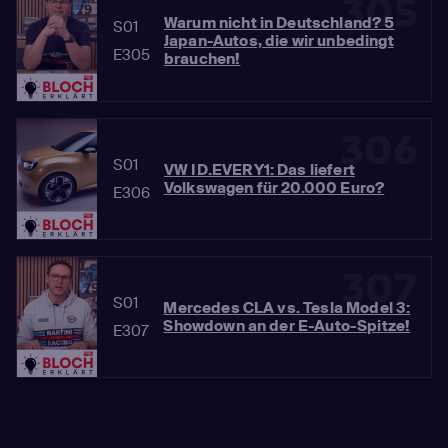
305
Warum nicht in Deutschland? 5
S01
Japan-Autos, die wir unbedingt
E305
brauchen!
306
S01
VW ID.EVERY1: Das liefert
Volkswagen für 20.000 Euro?
E306
307
S01
Mercedes CLA vs. Tesla Model 3:
Showdown an der E-Auto-Spitze!
E307