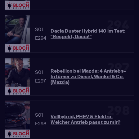
294
S01
Dacia Duster Hybrid 140 im Test:
"Respekt, Dacia!"
E294
297
Rebellion bei Mazda: 4 Antriebs-
S01
Irrtümer zu Diesel, Wankel & Co.
E297
(Mazda)
298
S01
Vollhybrid, PHEV & Elektro:
Welcher Antrieb passt zu mir?
E298