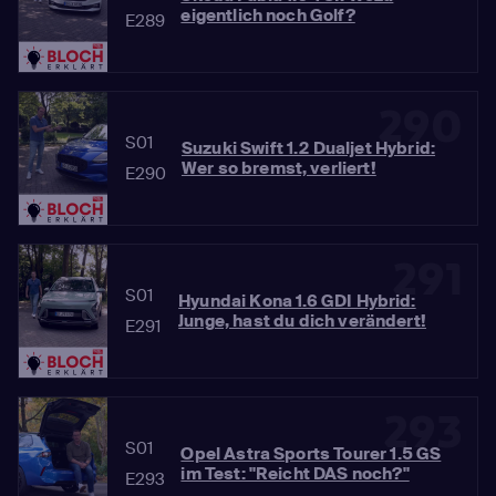
eigentlich noch Golf?
E289
290
S01
Suzuki Swift 1.2 Dualjet Hybrid:
Wer so bremst, verliert!
E290
291
S01
Hyundai Kona 1.6 GDI Hybrid:
Junge, hast du dich verändert!
E291
293
S01
Opel Astra Sports Tourer 1.5 GS
im Test: "Reicht DAS noch?"
E293