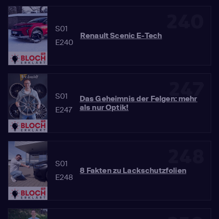
240
S01
Renault Scenic E-Tech
E240
247
S01
Das Geheimnis der Felgen: mehr
als nur Optik!
E247
248
S01
8 Fakten zu Lackschutzfolien
E248