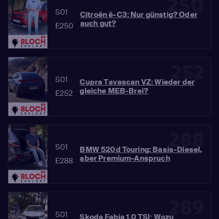
250
S01
Citroën ë-C3: Nur günstig? Oder
auch gut?
E250
252
S01
Cupra Tavascan VZ: Wieder der
gleiche MEB-Brei?
E252
288
S01
BMW 520d Touring: Basis-Diesel,
aber Premium-Anspruch
E288
289
S01
Skoda Fabia 1.0 TSI: Wozu