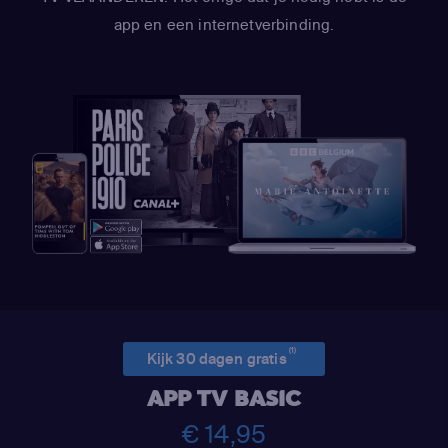
app en een internetverbinding.
(1)
Kijk 30 dagen gratis
APP TV BASIC
€ 14,95