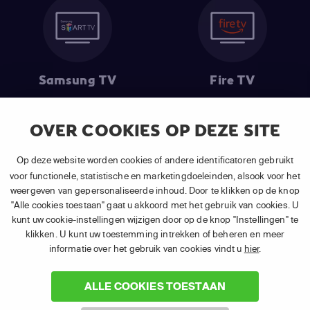
Samsung TV
Fire TV
OVER COOKIES OP DEZE SITE
(1) De eerste 30 dagen gratis
: Geldig op alle nieuwe abonnementen
Op deze website worden cookies of andere identificatoren gebruikt
van APP TV Light, Basic of Plus.
voor functionele, statistische en marketingdoeleinden, alsook voor het
(2) Prijs abonnement
: Incl. BTW.
weergeven van gepersonaliseerde inhoud. Door te klikken op de knop
(3) Restart & Replay
is beschikbaar voor
volgende zenders
afhankelijk
"Alle cookies toestaan" gaat u akkoord met het gebruik van cookies. U
van je gekozen pakket.
kunt uw cookie-instellingen wijzigen door op de knop "Instellingen" te
klikken. U kunt uw toestemming intrekken of beheren en meer
informatie over het gebruik van cookies vindt u
hier
.
ALLE COOKIES TOESTAAN