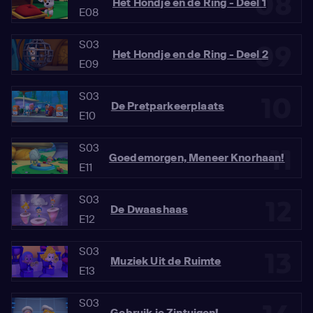
08
Het Hondje en de Ring - Deel 1
E08
S03
09
Het Hondje en de Ring - Deel 2
E09
S03
10
De Pretparkeerplaats
E10
S03
11
Goedemorgen, Meneer Knorhaan!
E11
S03
12
De Dwaashaas
E12
S03
13
Muziek Uit de Ruimte
E13
S03
Gebruik je Zintuigen!