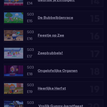
14
E14
S03
15
De Bubbelbijenrace
E15
S03
16
Feestje op Zee
E16
S03
17
Zeepbubbels!
E17
S03
18
Ongelofelijke Organen
E18
S03
19
Heerlijke Herfst
E19
S03
Vrolijk Guppy-kerstfeest