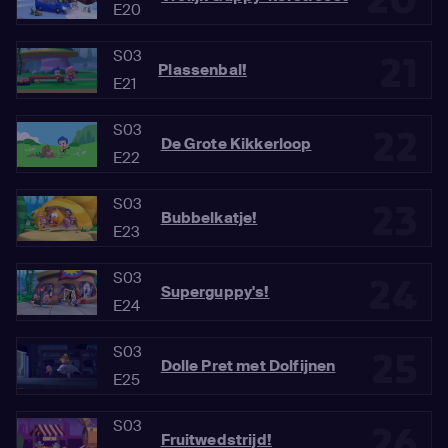
20
E20
S03
21
Plassenbal!
E21
S03
22
De Grote Kikkerloop
E22
S03
23
Bubbelkatje!
E23
S03
24
Superguppy's!
E24
S03
25
Dolle Pret met Dolfijnen
E25
S03
26
Fruitwedstrijd!