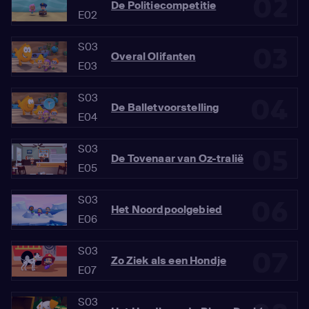
02
De Politiecompetitie
E02
S03
03
Overal Olifanten
E03
S03
04
De Balletvoorstelling
E04
S03
05
De Tovenaar van Oz-tralië
E05
S03
06
Het Noordpoolgebied
E06
S03
07
Zo Ziek als een Hondje
E07
S03