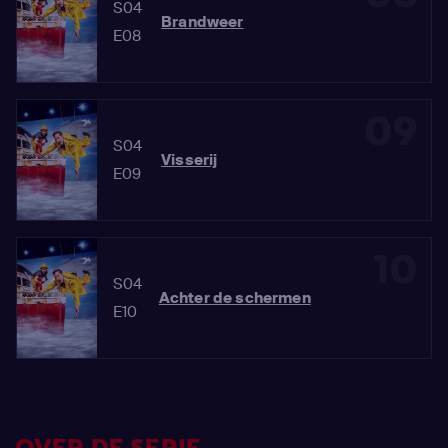
S04
Brandweer
E08
09
S04
Visserij
E09
10
S04
Achter de schermen
E10