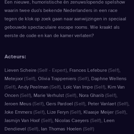
Een nieuwe, humoristische én zenuwslopende spelshow
waarin twee duo's bekende Nederlanders in een race
tegen de klok op zoek gaan naar aanwijzingen in speciaal
gebouwde spectaculaire escape rooms. Wie kraakt als
eerste de code en kan de kamer verlaten?
Acteurs:
Lieven Scheire
(Self - Expert)
,
Frances Lefebure
(Self)
,
Metejoor
(Self)
,
Olivia Trappeniers
(Self)
,
Daphne Wellens
(Self)
,
Andy Peelman
(Self)
,
Loïc Van Impe
(Self)
,
Kim Van
Oncen
(Self)
,
Marie Verhulst
(Self)
,
Nora Gharib
(Self)
,
Jeroen Meus
(Self)
,
Gers Pardoel
(Self)
,
Peter Vanlaet
(Self)
,
Joke Emmers
(Self)
,
Lize Feryn
(Self)
,
Klaasje Meijer
(Self)
,
Jasmijn Van Hoof
(Self)
,
Nicolas Caeyers
(Self)
,
Leen
Dendievel
(Self)
,
Ian Thomas Hoelen
(Self)