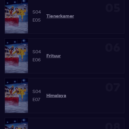
05
S04
Tienerkamer
E05
06
S04
Frituur
E06
07
S04
Himalaya
E07
08