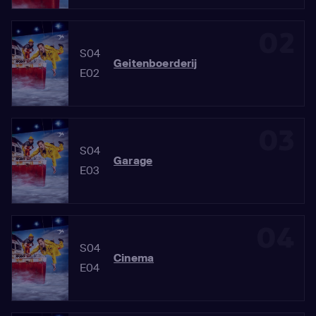
02
S04
Geitenboerderij
E02
03
S04
Garage
E03
04
S04
Cinema
E04