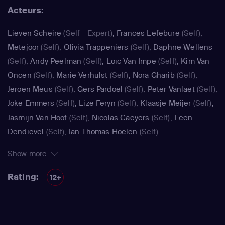
Acteurs:
Lieven Scheire
(Self - Expert)
,
Frances Lefebure
(Self)
,
Metejoor
(Self)
,
Olivia Trappeniers
(Self)
,
Daphne Wellens
(Self)
,
Andy Peelman
(Self)
,
Loïc Van Impe
(Self)
,
Kim Van
Oncen
(Self)
,
Marie Verhulst
(Self)
,
Nora Gharib
(Self)
,
Jeroen Meus
(Self)
,
Gers Pardoel
(Self)
,
Peter Vanlaet
(Self)
,
Joke Emmers
(Self)
,
Lize Feryn
(Self)
,
Klaasje Meijer
(Self)
,
Jasmijn Van Hoof
(Self)
,
Nicolas Caeyers
(Self)
,
Leen
Dendievel
(Self)
,
Ian Thomas Hoelen
(Self)
Show more
Rating:
12+