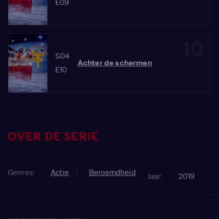
E09
10
S04
Achter de schermen
E10
OVER DE SERIE
Genres:
Actie
Beroemdheid
Jaar:
2019