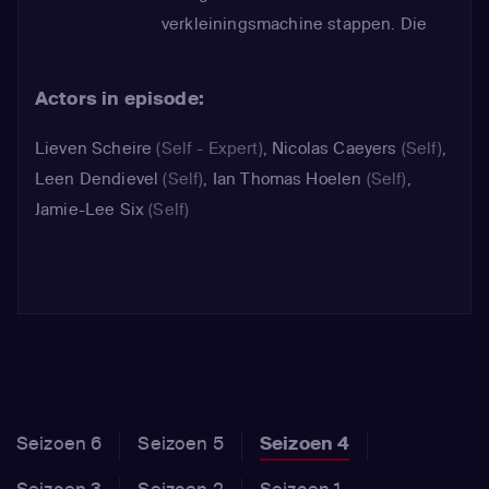
verkleiningsmachine stappen. Die
brengt hen recht tot in de kooi van
Shirley de hamster. Kunnen ze de
Actors in episode:
plannen van de boosaardige whizzkid
dwarsbomen? Of is het over en uit
Lieven Scheire
(Self - Expert)
,
Nicolas Caeyers
(Self)
,
met deze wereld?
Leen Dendievel
(Self)
,
Ian Thomas Hoelen
(Self)
,
Jamie-Lee Six
(Self)
Seizoen 6
Seizoen 5
Seizoen 4
Seizoen 3
Seizoen 2
Seizoen 1