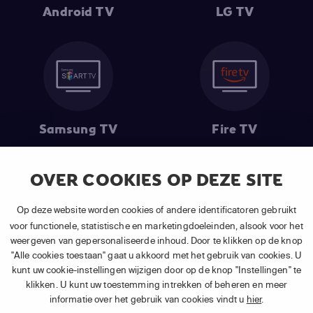
Android TV
LG TV
Samsung TV
Fire TV
OVER COOKIES OP DEZE SITE
(1) De eerste 30 dagen gratis
: Geldig op alle nieuwe abonnementen
Op deze website worden cookies of andere identificatoren gebruikt
van APP TV Light, Basic of Plus.
voor functionele, statistische en marketingdoeleinden, alsook voor het
(2) Prijs abonnement
: Incl. BTW.
weergeven van gepersonaliseerde inhoud. Door te klikken op de knop
(3) Restart & Replay
is beschikbaar voor
volgende zenders
afhankelijk
"Alle cookies toestaan" gaat u akkoord met het gebruik van cookies. U
van je gekozen pakket.
kunt uw cookie-instellingen wijzigen door op de knop "Instellingen" te
klikken. U kunt uw toestemming intrekken of beheren en meer
informatie over het gebruik van cookies vindt u
hier
.