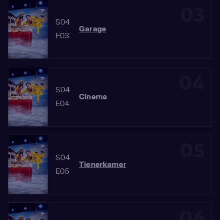
03
S04
Garage
E03
04
S04
Cinema
E04
05
S04
Tienerkamer
E05
06