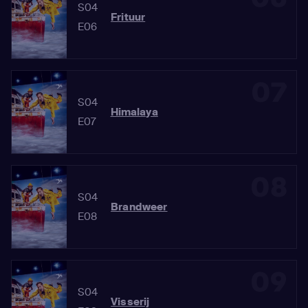
S04
Frituur
E06
07
S04
Himalaya
E07
08
S04
Brandweer
E08
09
S04
Visserij