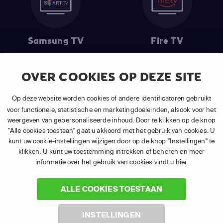
Samsung TV
Fire TV
OVER COOKIES OP DEZE SITE
(1) De eerste 30 dagen gratis
: Geldig op alle nieuwe abonnementen
Op deze website worden cookies of andere identificatoren gebruikt
van APP TV Light, Basic of Plus.
voor functionele, statistische en marketingdoeleinden, alsook voor het
(2) Prijs abonnement
: Incl. BTW.
weergeven van gepersonaliseerde inhoud. Door te klikken op de knop
(3) Restart & Replay
is beschikbaar voor
volgende zenders
afhankelijk
"Alle cookies toestaan" gaat u akkoord met het gebruik van cookies. U
van je gekozen pakket.
kunt uw cookie-instellingen wijzigen door op de knop "Instellingen" te
klikken. U kunt uw toestemming intrekken of beheren en meer
informatie over het gebruik van cookies vindt u
hier
.
ALLE COOKIES TOESTAAN
©
2026 Canal+ Luxembourg S. à r.l. - Alle rechten voorbehouden. TV
INSTELLINGEN
VLAANDEREN® is een merk gebruikt onder licentie door Canal+