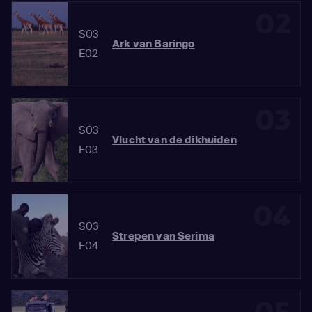
02
S03
Ark van Baringo
E02
03
S03
Vlucht van de dikhuiden
E03
04
S03
Strepen van Serima
E04