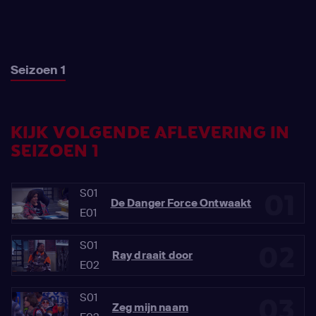
Seizoen 1
KIJK VOLGENDE AFLEVERING IN
SEIZOEN 1
S01
01
De Danger Force Ontwaakt
E01
S01
02
Ray draait door
E02
S01
03
Zeg mijn naam