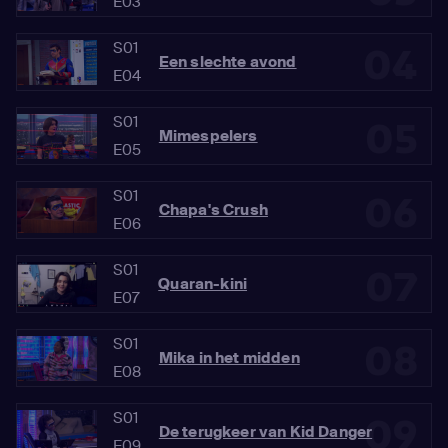
E03
S01
04
Een slechte avond
E04
S01
05
Mimespelers
E05
S01
06
Chapa's Crush
E06
S01
07
Quaran-kini
E07
S01
08
Mika in het midden
E08
S01
09
De terugkeer van Kid Danger
E09