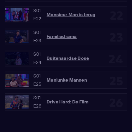
S01
22
Monsieur Man is terug
E22
S01
23
Familiedrama
E23
S01
24
Buitenaardse Bose
E24
S01
25
Manlunke Mannen
E25
S01
26
Drive Hard: De Film
E26