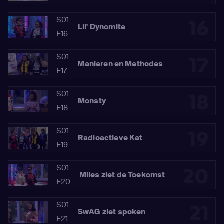
S01
16
Lil' Dynomite
E16
S01
17
Manieren en Methodes
E17
S01
18
Monsty
E18
S01
19
Radioactieve Kat
E19
S01
20
Miles ziet de Toekomst
E20
S01
21
SwAG ziet spoken
E21