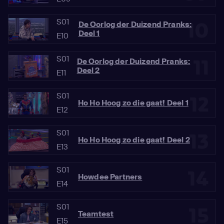
S01
10
De Oorlog der Duizend Pranks:
Deel 1
E10
S01
11
De Oorlog der Duizend Pranks:
Deel 2
E11
S01
12
Ho Ho Hoog zo die gaat! Deel 1
E12
S01
13
Ho Ho Hoog zo die gaat! Deel 2
E13
S01
14
Howdee Partners
E14
S01
15
Teamtest
E15