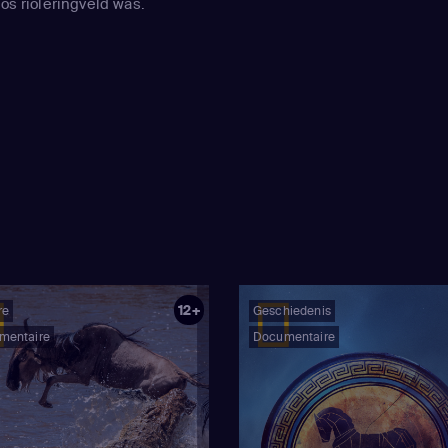
oos rioleringveld was.
12+
re
Geschiedenis
mentaire
Documentaire