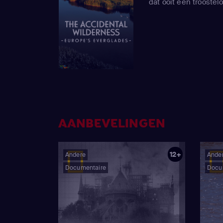
dat ooit een troostel
AANBEVELINGEN
12+
Andere
Ande
Documentaire
Docu