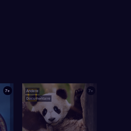
7+
7+
Andere
Documentaire