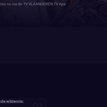
glades nu via de TV VLAANDEREN TV App
rde wildernis:
01