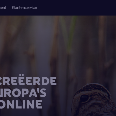
ment
Klantenservice
CREËERDE
UROPA'S
ONLINE