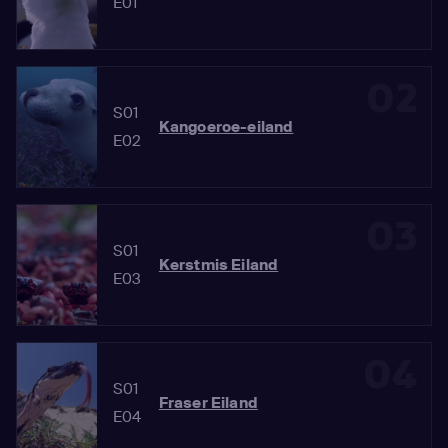
E01
02
S01
Kangoeroe-eiland
E02
03
S01
Kerstmis Eiland
E03
04
S01
Fraser Eiland
E04