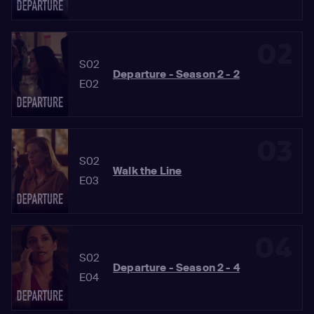
02
S02
Departure - Season 2 - 2
E02
03
S02
Walk the Line
E03
04
S02
Departure - Season 2 - 4
E04