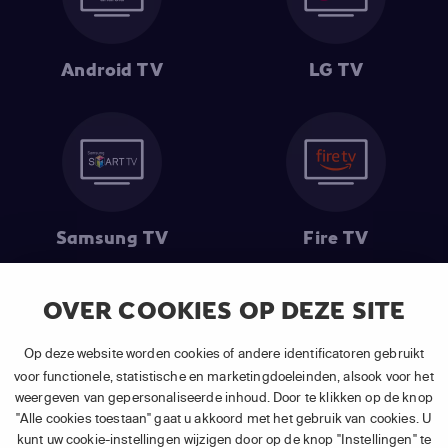
Android TV
LG TV
Samsung TV
Fire TV
OVER COOKIES OP DEZE SITE
(1) De eerste 30 dagen gratis
: Geldig op alle nieuwe abonnementen
Op deze website worden cookies of andere identificatoren gebruikt
van APP TV Light, Basic of Plus.
voor functionele, statistische en marketingdoeleinden, alsook voor het
(2) Prijs abonnement
: Incl. BTW.
weergeven van gepersonaliseerde inhoud. Door te klikken op de knop
(3) Restart & Replay
is beschikbaar voor
volgende zenders
afhankelijk
"Alle cookies toestaan" gaat u akkoord met het gebruik van cookies. U
van je gekozen pakket.
kunt uw cookie-instellingen wijzigen door op de knop "Instellingen" te