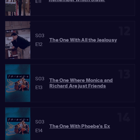
E11
12
S03
The One With All the Jealousy
E12
13
S03
The One Where Monica and
Richard Are just Friends
E13
14
S03
The One With Phoebe's Ex
E14