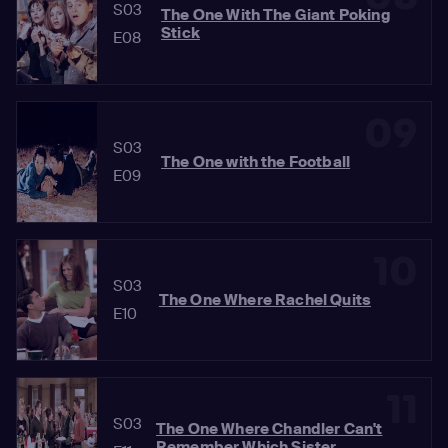
S03
The One With The Giant Poking
Stick
E08
09
S03
The One with the Football
E09
10
S03
The One Where Rachel Quits
E10
11
S03
The One Where Chandler Can't
Remember Which Sister