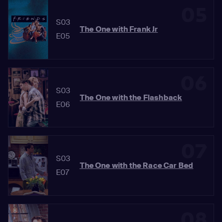
05
S03
The One with Frank Jr
E05
06
S03
The One with the Flashback
E06
07
S03
The One with the Race Car Bed
E07
08