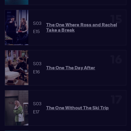
15
S03
The One Where Ross and Rachel
Take a Break
E15
16
S03
The One The Day After
E16
17
S03
The One Without The Ski Trip
E17