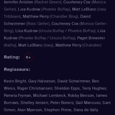
Jennifer Aniston
(Rachel Green)
,
Courteney Cox
(Monica
Geller)
,
Lisa Kudrow
(Phoebe Buffay)
,
Matt LeBlanc
(Joey
Tribbiani)
,
Matthew Perry
(Chandler Bing)
,
David
Schwimmer
(Ross Geller)
,
Courteney Cox
(Monica Geller-
Bing)
,
Lisa Kudrow
(Ursula Buffay / Phoebe Buffay)
,
Lisa
Kudrow
(Phoebe Buffay / Ursula Buffay)
,
Paget Brewster
(Kathy)
,
Matt LeBlanc
(Joey)
,
Matthew Perry
(Chandler)
Rating:
6+
Regisseurs:
Kevin Bright, Gary Halvorson, David Schwimmer, Ben
Weiss, Roger Christiansen, Sheldon Epps, Terry Hughes,
Pamela Fryman, Michael Lembeck, Robby Benson, James
Burrows, Shelley Jensen, Peter Bonerz, Gail Mancuso, Sam
Simon, Alan Myerson, Stephen Prime, Dana de Vally