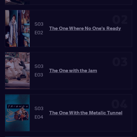
02
S03
The One Where No One's Ready
E02
03
S03
The One with the Jam
E03
04
S03
The One With the Metalic Tunnel
E04