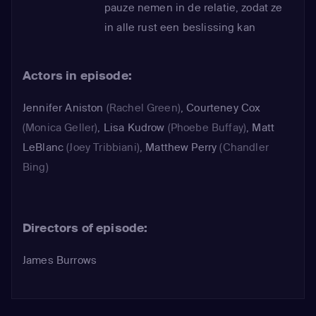
pauze nemen in de relatie, zodat ze
in alle rust een beslissing kan
nemen. Ross reageert aanvankelijk
beledigd en vervolgens extreem
Actors in episode:
jaloers _ omdat hij erachter komt dat
Rachel na de ruzie Mark ontmoet...
Jennifer Aniston
(Rachel Green)
,
Courteney Cox
(Monica Geller)
,
Lisa Kudrow
(Phoebe Buffay)
,
Matt
LeBlanc
(Joey Tribbiani)
,
Matthew Perry
(Chandler
Bing)
Directors of episode:
James Burrows