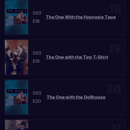
18
S03
The One With the Hypnosis Tape
E18
19
S03
The One with the Tiny T-Shirt
E19
20
S03
The One with the Dollhouse
E20
21